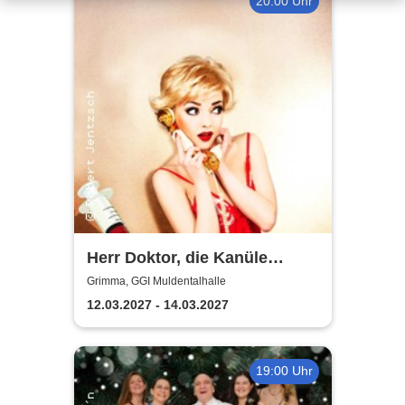
20:00 Uhr
Herr Doktor, die Kanüle
klemmt
Grimma, GGI Muldentalhalle
12.03.2027 - 14.03.2027
19:00 Uhr