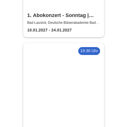
1. Abokonzert - Sonntag |
Sächsische
Bad Lausick, Deutsche Bläserakademie Bad
Lausick
Bläserphilharmonie
10.01.2027 - 24.01.2027
19:30 Uhr