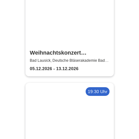
Weihnachtskonzert
Adventsglühen - Sächsische
Bad Lausick, Deutsche Bläserakademie Bad
Lausick
Bläserphilharmonie
05.12.2026 - 13.12.2026
19:30 Uhr