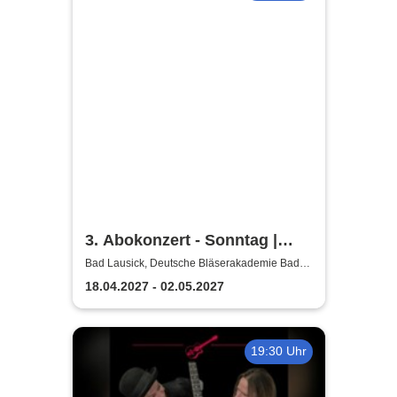
3. Abokonzert - Sonntag |
Sächsische
Bad Lausick, Deutsche Bläserakademie Bad
Lausick
Bläserphilharmonie
18.04.2027 - 02.05.2027
19:30 Uhr