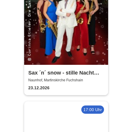
Sax ´n´ snow - stille Nacht
war gestern
Naunhof, Martinskirche Fuchshain
23.12.2026
17:00 Uhr