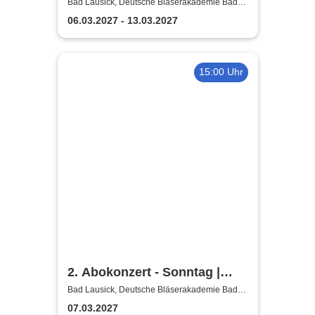
Sächsische
Bad Lausick, Deutsche Bläserakademie Bad
Lausick
Bläserphilharmonie
06.03.2027 - 13.03.2027
15:00 Uhr
2. Abokonzert - Sonntag |
Sächsische
Bad Lausick, Deutsche Bläserakademie Bad
Lausick
Bläserphilharmonie
07.03.2027