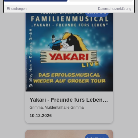
Einstellungen
Datenschutzerklärung
16:30 Uhr
Yakari - Freunde fürs Leben -
Das Musical für die ganze
Grimma, Muldentalhalle Grimma
Familie
10.12.2026