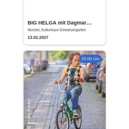
BIG HELGA mit Dagmar
Gelbke & Wolfgang Fliedler
Wurzen, Kulturhaus Schweizergarten
13.02.2027
20:00 Uhr