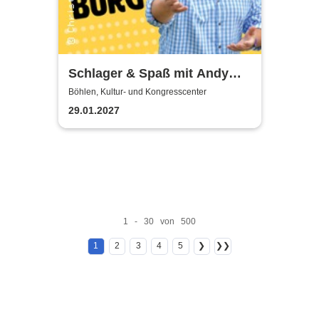
Schlager & Spaß mit Andy
Borg und Gästen
Böhlen, Kultur- und Kongresscenter
29.01.2027
1 - 30 von 500
1
2
3
4
5
❯
❯❯