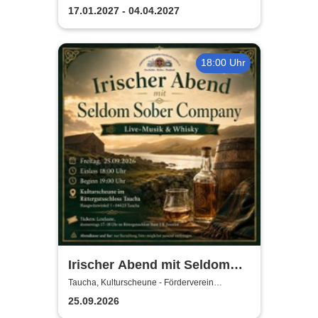
17.01.2027 - 04.04.2027
18:00 Uhr
Irischer Abend mit Seldom
Sober Company | Live-Musik
Taucha, Kulturscheune - Förderverein
Rittergutschloss Taucha e.V.
& Whisky in der
25.09.2026