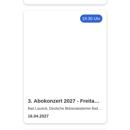
19:30 Uhr
3. Abokonzert 2027 - Freitag |
Sächsische
Bad Lausick, Deutsche Bläserakademie Bad
Lausick
Bläserphilharmonie
16.04.2027