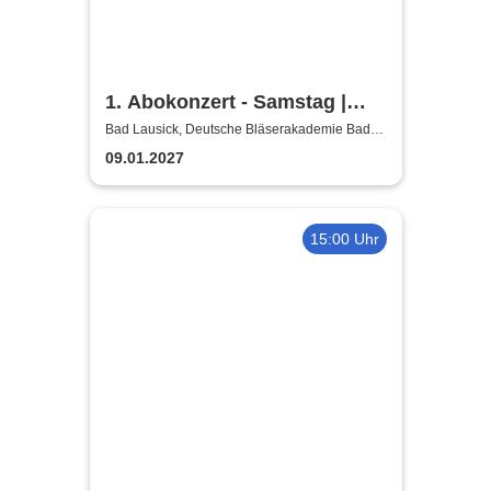
1. Abokonzert - Samstag |
Sächsische
Bad Lausick, Deutsche Bläserakademie Bad
Lausick
Bläserphilharmonie
09.01.2027
15:00 Uhr