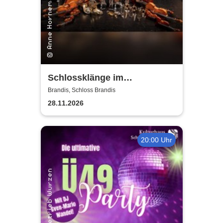
Schlossklänge im
Kerzenschein -
Brandis, Schloss Brandis
Adventskonzert
28.11.2026
20:00 Uhr