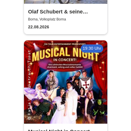
Olaf Schubert & seine
Freunde - Jetzt oder now!
Borna, Volksplatz Borna
22.08.2026
19:30 Uhr