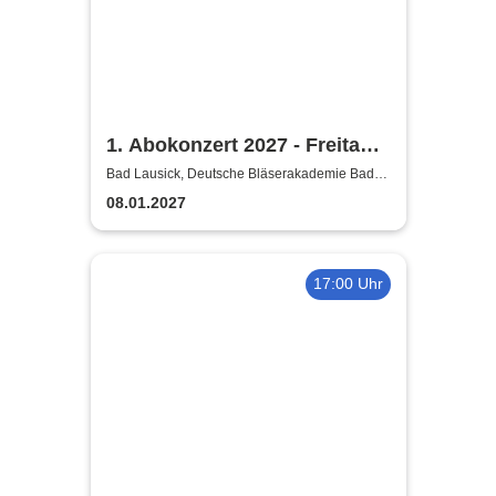
1. Abokonzert 2027 - Freitag |
Sächsische
Bad Lausick, Deutsche Bläserakademie Bad
Lausick
Bläserphilharmonie
08.01.2027
17:00 Uhr