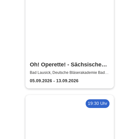
Oh! Operette! - Sächsische
Bläserphilharmonie
Bad Lausick, Deutsche Bläserakademie Bad
Lausick
05.09.2026 - 13.09.2026
19:30 Uhr