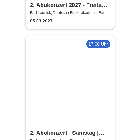
2. Abokonzert 2027 - Freitag |
Sächsische
Bad Lausick, Deutsche Bläserakademie Bad
Lausick
Bläserphilharmonie
05.03.2027
17:00 Uhr
2. Abokonzert - Samstag |