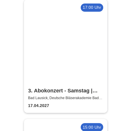
17:00 Uhr
3. Abokonzert - Samstag |
Sächsische
Bad Lausick, Deutsche Bläserakademie Bad
Lausick
Bläserphilharmonie
17.04.2027
15:00 Uhr