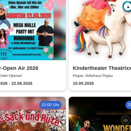
r-Open Air 2026
Kindertheater Theatrix
Neinhorn und der Gebu
lster-Openair
Pegau, Volkshaus Pegau
2026 - 22.08.2026
10.09.2026
15:00 Uhr
2