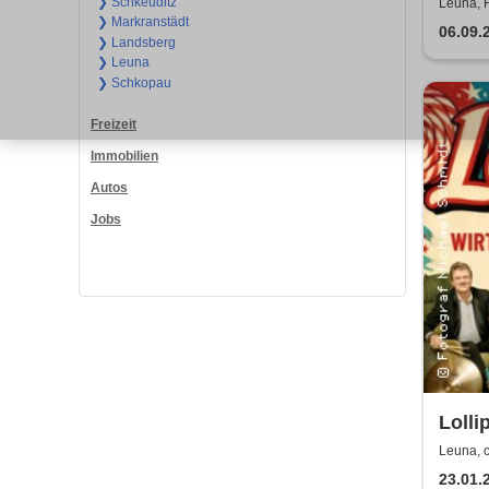
Napol
❯ Schkeuditz
Leuna, 
❯ Markranstädt
06.09.
❯ Landsberg
❯ Leuna
❯ Schkopau
Freizeit
Immobilien
Autos
Jobs
Lolli
Show 
Leuna, 
Wirt
23.01.