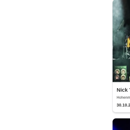
Nick
Mast
Hohenmö
30.10.