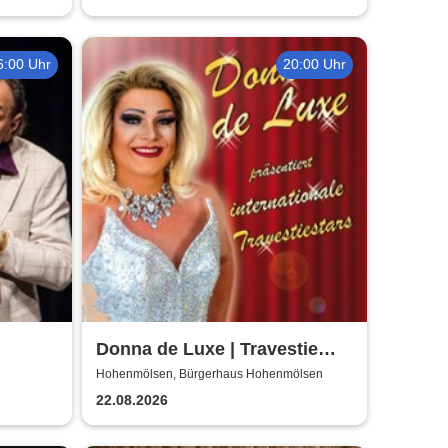
6:00 Uhr
20:00 Uhr
Donna de Luxe | Travestie
Show
Hohenmölsen, Bürgerhaus Hohenmölsen
22.08.2026