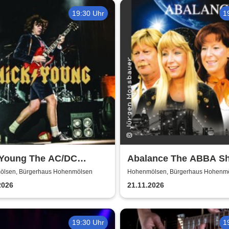
19:30 Uhr
1
 Young The AC/DC
Abalance The ABBA Sh
er-Band
Revival Show - a tribut
lsen, Bürgerhaus Hohenmölsen
Hohenmölsen, Bürgerhaus Hohenm
ABBA
2026
21.11.2026
19:30 Uhr
1