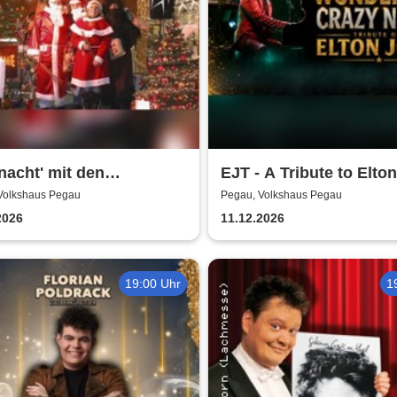
acht' mit den
EJT - A Tribute to Elton
äuser Spatzen - Mit
Wonderful Crazy Night
Volkshaus Pegau
Pegau, Volkshaus Pegau
 und Rute
2026
11.12.2026
19:00 Uhr
1