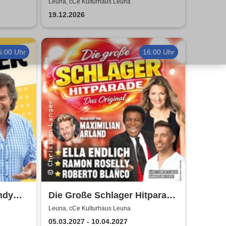
Weihnachtsmusical (nicht
Leuna, cCe Kulturhaus Leuna
nur) für Kinder
19.12.2026
6:00 Uhr
16:00 Uhr
ndy
Die Große Schlager Hitparade
- Das Original - 2027
Leuna, cCe Kulturhaus Leuna
05.03.2027 - 10.04.2027