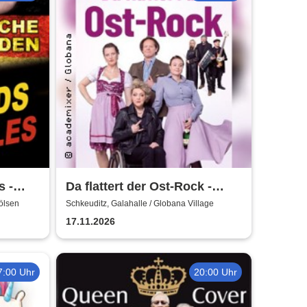
s -
Da flattert der Ost-Rock -
en
H.Blank, A. Geißler, R.
ölsen
Schkeuditz, Galahalle / Globana Village
Köbernick
17.11.2026
7:00 Uhr
20:00 Uhr