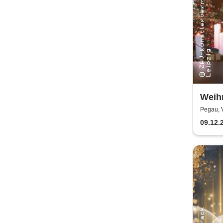
Weihn
Holzh
Pegau, 
Sack
09.12.