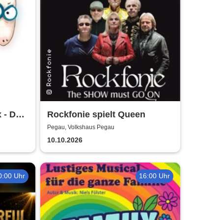
x - Das
Rockfonie spielt Queen
rtstag
Pegau, Volkshaus Pegau
10.10.2026
0:00 Uhr
16:00 Uhr