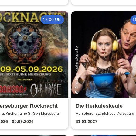
17:00 Uhr
1
Merseburger Rocknacht
Die Herkuleskeule
g, Kirchenruine St. Sixti Merseburg
Merseburg, Ständehaus Merseburg
2026 - 05.09.2026
31.01.2027