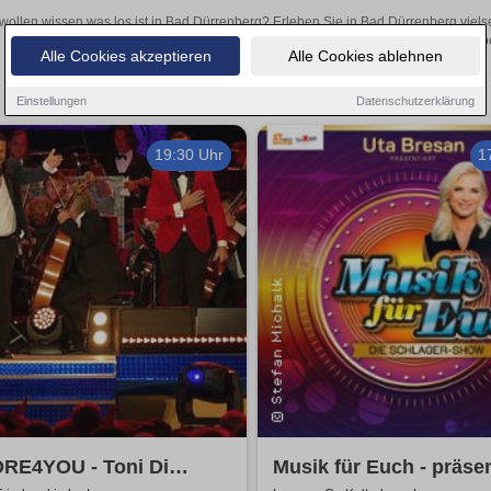
wollen wissen was los ist in Bad Dürrenberg? Erleben Sie in Bad Dürrenberg viels
Theateraufführungen oder aufregende Veranstaltungen in Bad Dürrenberg
Alle Cookies akzeptieren
Alle Cookies ablehnen
Einstellungen
Datenschutzerklärung
19:30 Uhr
1
RE4YOU - Toni Di
Musik für Euch - präsen