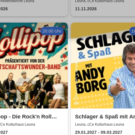
i & Pietro Pato
von Uta Bresan
Friedenskirche Leuna
Leuna, cCe Kulturhaus Leuna
2026
11.11.2026
20:00 Uhr
1
pop - Die Rock'n Roll
Schlager & Spaß mit A
- präsentiert von der
Borg und Gästen
cCe Kulturhaus Leuna
Leuna, cCe Kulturhaus Leuna
schaftswunder-Band
2027
29.01.2027 - 09.03.2027