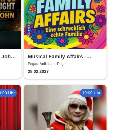
 John /
Musical Family Affairs -
präsentiert von AMuThea
Pegau, Volkshaus Pegau
28.02.2027
9:00 Uhr
19:00 Uhr