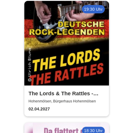
19:30 Uhr
The Lords & The Rattles -
Deutsche Rocklegenden
Hohenmölsen, Bürgerhaus Hohenmölsen
02.04.2027
18:30 Uhr