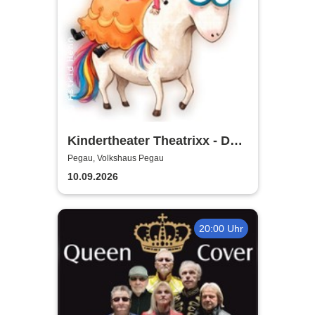
Kindertheater Theatrixx - Das
Neinhorn und der Geburtstag
Pegau, Volkshaus Pegau
10.09.2026
20:00 Uhr