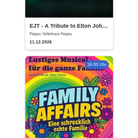
EJT - A Tribute to Elton John /
Wonderful Crazy Night
Pegau, Volkshaus Pegau
11.12.2026
16:00 Uhr