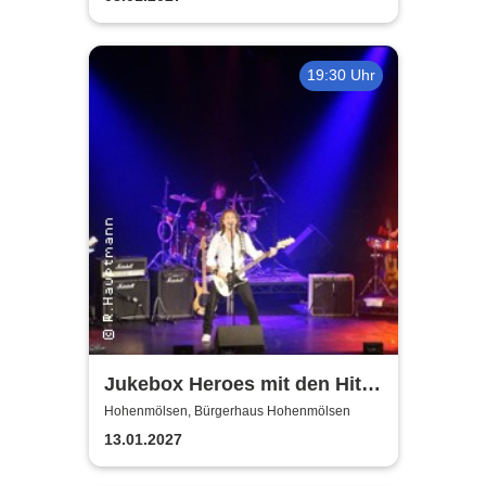
19:30 Uhr
Jukebox Heroes mit den Hits
von Sweet, Slade u.v.a. - 2027
Hohenmölsen, Bürgerhaus Hohenmölsen
13.01.2027