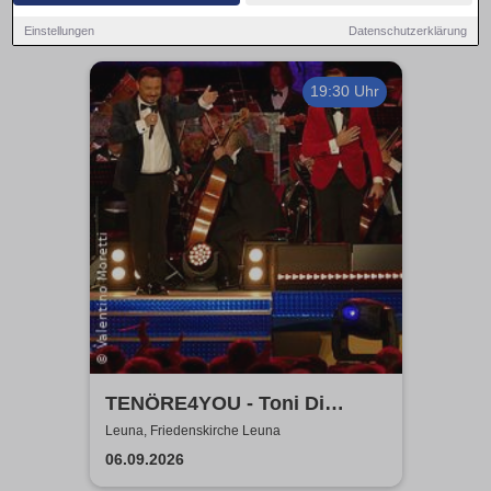
Einstellungen
Datenschutzerklärung
19:30 Uhr
TENÖRE4YOU - Toni Di
Napoli & Pietro Pato
Leuna, Friedenskirche Leuna
06.09.2026