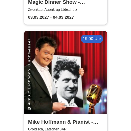
Magic Dinner Show -
WUNDERWELT DER TRÄUME
Zwenkau, Auenkrug Löbschütz
| Florian Poldrack
03.03.2027 - 04.03.2027
Zauberkunst
19:00 Uhr
Mike Hoffmann & Pianist -
Nehm´n Sie´n Alten! | Ein Otto
Groitzsch, LatschenBAR