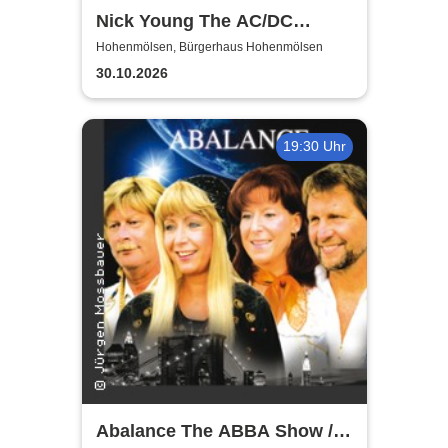
Nick Young The AC/DC
Master-Band
Hohenmölsen, Bürgerhaus Hohenmölsen
30.10.2026
19:30 Uhr
Abalance The ABBA Show /