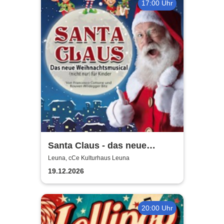
17:00 Uhr
Santa Claus - das neue
Weihnachtsmusical (nicht
Leuna, cCe Kulturhaus Leuna
nur) für Kinder
19.12.2026
20:00 Uhr