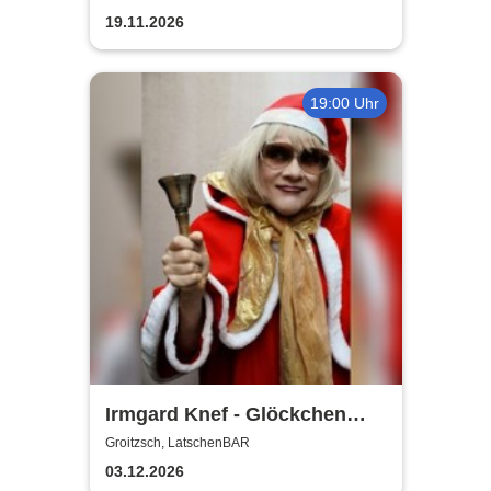
Reutter-Abend
19.11.2026
19:00 Uhr
Irmgard Knef - Glöckchen
hier - Glöckchen da |
Groitzsch, LatschenBAR
LatschenBAR
03.12.2026