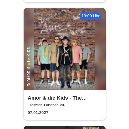
19:00 Uhr
Amor & die Kids - The
Bockwurst returns !
Groitzsch, LatschenBAR
07.01.2027