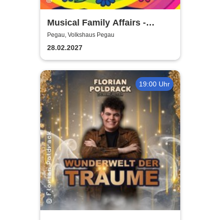
Musical Family Affairs -
präsentiert von AMuThea
Pegau, Volkshaus Pegau
28.02.2027
19:00 Uhr