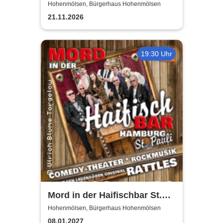
Revival Show - a tribute to
Hohenmölsen, Bürgerhaus Hohenmölsen
ABBA
21.11.2026
19:30 Uhr
Mord in der Haifischbar St.
Pauli - Theater IK's & The
Hohenmölsen, Bürgerhaus Hohenmölsen
Rattles - Theater & Musik
08.01.2027