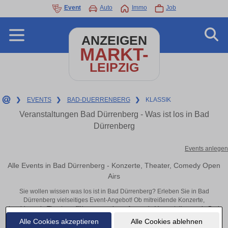
Event
Auto
Immo
Job
ANZEIGEN
MARKT-
LEIPZIG
❯
EVENTS
❯
BAD-DUERRENBERG
❯
KLASSIK
Veranstaltungen Bad Dürrenberg - Was ist los in Bad
Dürrenberg
Events anlegen
Alle Events in Bad Dürrenberg - Konzerte, Theater, Comedy Open
Airs
Sie wollen wissen was los ist in Bad Dürrenberg? Erleben Sie in Bad
Dürrenberg vielseitiges Event-Angebot! Ob mitreißende Konzerte,
inspirierende Theateraufführungen oder aufregende Veranstaltungen in Bad
Dürrenberg – hier finden alles im Überblick und Tickets.
Alle Cookies akzeptieren
Alle Cookies ablehnen