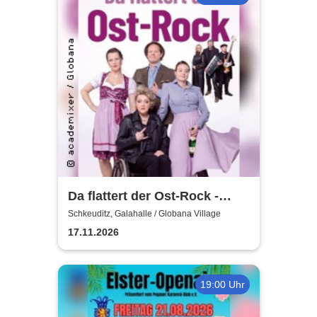
Da flattert der Ost-Rock -
H.Blank, A. Geißler, R.
Schkeuditz, Galahalle / Globana Village
Köbernick
17.11.2026
19:00 Uhr