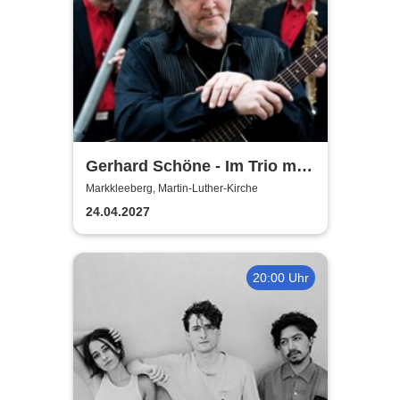
Gerhard Schöne - Im Trio mit
Orgel & Sax: Ich öffne die Tür
Markkleeberg, Martin-Luther-Kirche
weit am Abend
24.04.2027
20:00 Uhr