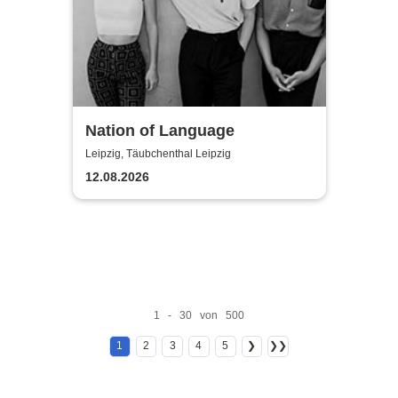
Nation of Language
Leipzig, Täubchenthal Leipzig
12.08.2026
1 - 30 von 500
1
2
3
4
5
❯
❯❯