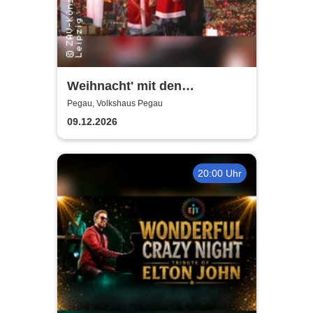
Weihnacht' mit den
Holzhäuser Spatzen - Mit
Pegau, Volkshaus Pegau
Sack und Rute
09.12.2026
20:00 Uhr