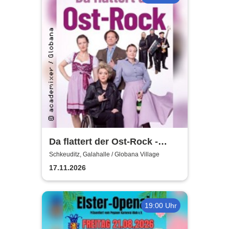
Da flattert der Ost-Rock -
H.Blank, A. Geißler, R.
Schkeuditz, Galahalle / Globana Village
Köbernick
17.11.2026
19:00 Uhr