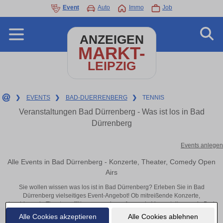
Event
Auto
Immo
Job
ANZEIGEN
MARKT-
LEIPZIG
❯
EVENTS
❯
BAD-DUERRENBERG
❯
TENNIS
Veranstaltungen Bad Dürrenberg - Was ist los in Bad
Dürrenberg
Events anlegen
Alle Events in Bad Dürrenberg - Konzerte, Theater, Comedy Open
Airs
Sie wollen wissen was los ist in Bad Dürrenberg? Erleben Sie in Bad
Dürrenberg vielseitiges Event-Angebot! Ob mitreißende Konzerte,
inspirierende Theateraufführungen oder aufregende Veranstaltungen in Bad
Dürrenberg – hier finden alles im Überblick und Tickets.
Alle Cookies akzeptieren
Alle Cookies ablehnen