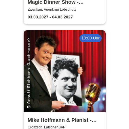
Magic Dinner Show -
WUNDERWELT DER TRÄUME
Zwenkau, Auenkrug Löbschütz
| Florian Poldrack
03.03.2027 - 04.03.2027
Zauberkunst
19:00 Uhr
Mike Hoffmann & Pianist -
Nehm´n Sie´n Alten! | Ein Otto
Groitzsch, LatschenBAR