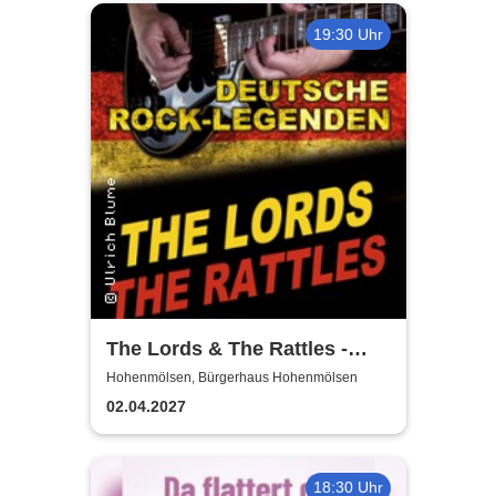
19:30 Uhr
The Lords & The Rattles -
Deutsche Rocklegenden
Hohenmölsen, Bürgerhaus Hohenmölsen
02.04.2027
18:30 Uhr