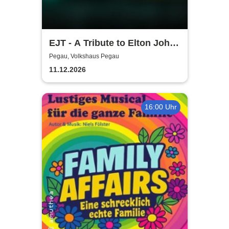
EJT - A Tribute to Elton John /
Wonderful Crazy Night
Pegau, Volkshaus Pegau
11.12.2026
16:00 Uhr