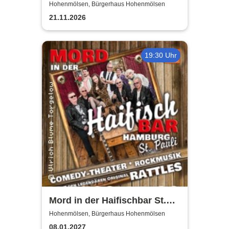
Revival Show - a tribute to
Hohenmölsen, Bürgerhaus Hohenmölsen
ABBA
21.11.2026
19:30 Uhr
Mord in der Haifischbar St.
Pauli - Theater IK's & The
Hohenmölsen, Bürgerhaus Hohenmölsen
Rattles - Theater & Musik
08.01.2027