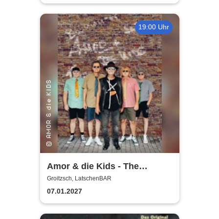
19:00 Uhr
Amor & die Kids - The
Bockwurst returns !
Groitzsch, LatschenBAR
07.01.2027