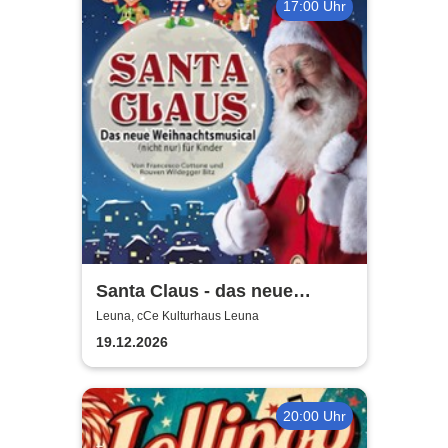
17:00 Uhr
Santa Claus - das neue
Weihnachtsmusical (nicht
Leuna, cCe Kulturhaus Leuna
nur) für Kinder
19.12.2026
20:00 Uhr