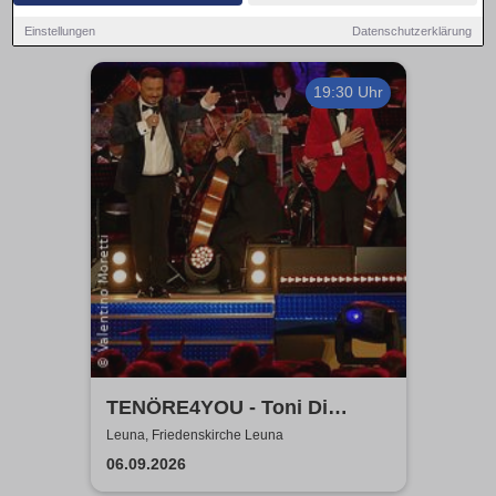
Einstellungen
Datenschutzerklärung
19:30 Uhr
TENÖRE4YOU - Toni Di
Napoli & Pietro Pato
Leuna, Friedenskirche Leuna
06.09.2026