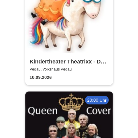
Kindertheater Theatrixx - Das
Neinhorn und der Geburtstag
Pegau, Volkshaus Pegau
10.09.2026
20:00 Uhr