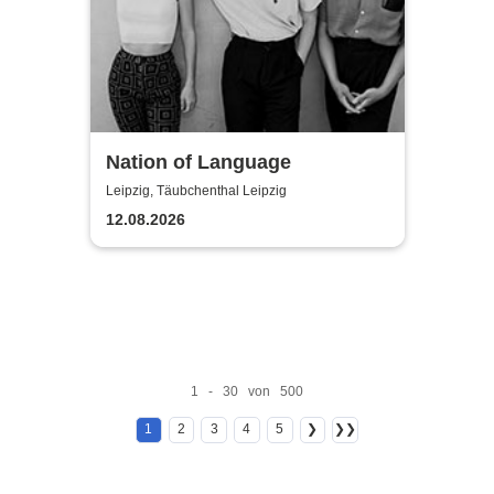
Nation of Language
Leipzig, Täubchenthal Leipzig
12.08.2026
1 - 30 von 500
1
2
3
4
5
❯
❯❯