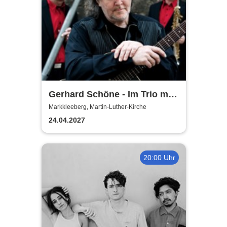
Gerhard Schöne - Im Trio mit
Orgel & Sax: Ich öffne die Tür
Markkleeberg, Martin-Luther-Kirche
weit am Abend
24.04.2027
20:00 Uhr