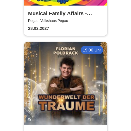
Musical Family Affairs -
präsentiert von AMuThea
Pegau, Volkshaus Pegau
28.02.2027
19:00 Uhr