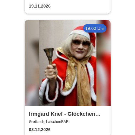
Reutter-Abend
19.11.2026
19:00 Uhr
Irmgard Knef - Glöckchen
hier - Glöckchen da |
Groitzsch, LatschenBAR
LatschenBAR
03.12.2026