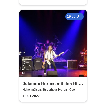
19:30 Uhr
Jukebox Heroes mit den Hits
von Sweet, Slade u.v.a. - 2027
Hohenmölsen, Bürgerhaus Hohenmölsen
13.01.2027