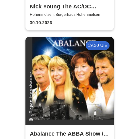
Nick Young The AC/DC
Master-Band
Hohenmölsen, Bürgerhaus Hohenmölsen
30.10.2026
19:30 Uhr
Abalance The ABBA Show /