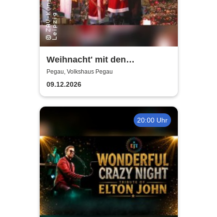
Weihnacht' mit den
Holzhäuser Spatzen - Mit
Pegau, Volkshaus Pegau
Sack und Rute
09.12.2026
20:00 Uhr