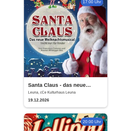
17:00 Uhr
Santa Claus - das neue
Weihnachtsmusical (nicht
Leuna, cCe Kulturhaus Leuna
nur) für Kinder
19.12.2026
20:00 Uhr