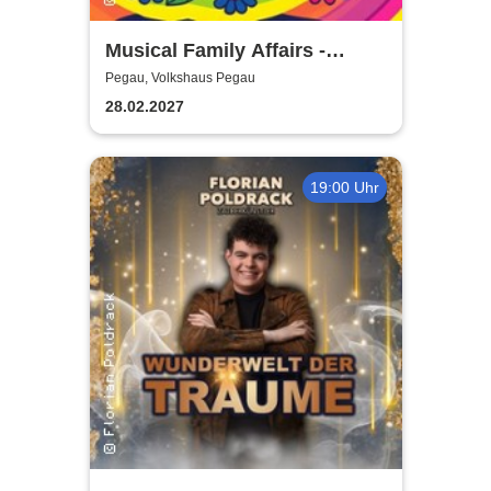
Musical Family Affairs -
präsentiert von AMuThea
Pegau, Volkshaus Pegau
28.02.2027
19:00 Uhr