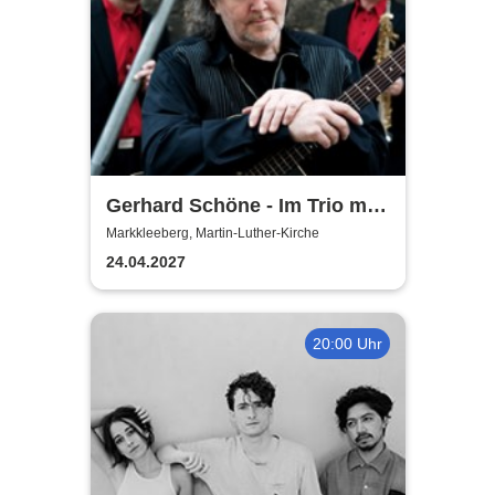
Gerhard Schöne - Im Trio mit
Orgel & Sax: Ich öffne die Tür
Markkleeberg, Martin-Luther-Kirche
weit am Abend
24.04.2027
20:00 Uhr