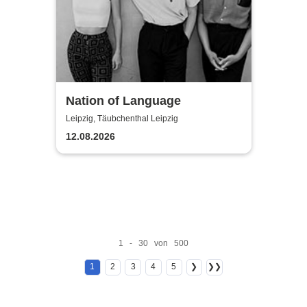
Nation of Language
Leipzig, Täubchenthal Leipzig
12.08.2026
1 - 30 von 500
1
2
3
4
5
❯
❯❯