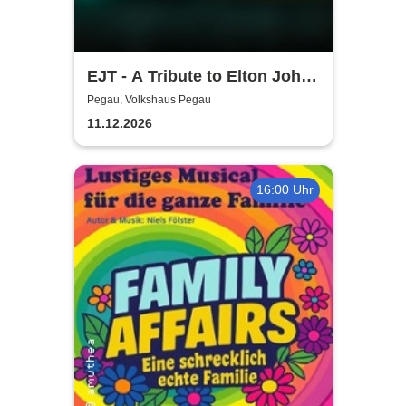
EJT - A Tribute to Elton John /
Wonderful Crazy Night
Pegau, Volkshaus Pegau
11.12.2026
16:00 Uhr