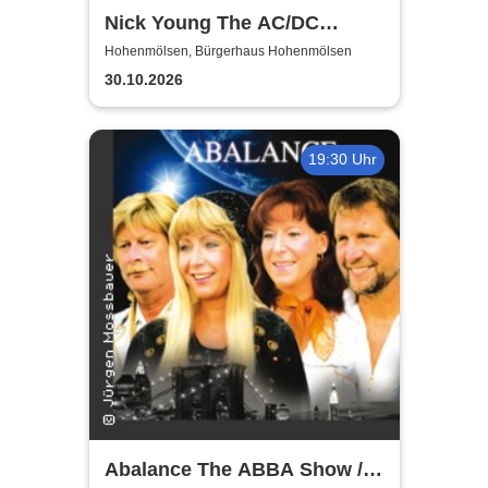
Nick Young The AC/DC
Master-Band
Hohenmölsen, Bürgerhaus Hohenmölsen
30.10.2026
19:30 Uhr
Abalance The ABBA Show /