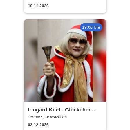
Reutter-Abend
19.11.2026
19:00 Uhr
Irmgard Knef - Glöckchen
hier - Glöckchen da |
Groitzsch, LatschenBAR
LatschenBAR
03.12.2026