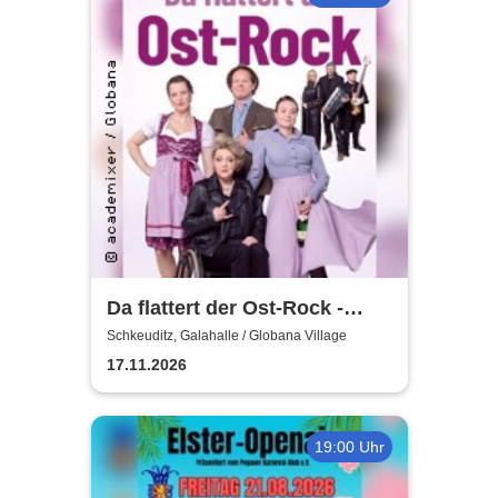
Da flattert der Ost-Rock -
H.Blank, A. Geißler, R.
Schkeuditz, Galahalle / Globana Village
Köbernick
17.11.2026
19:00 Uhr