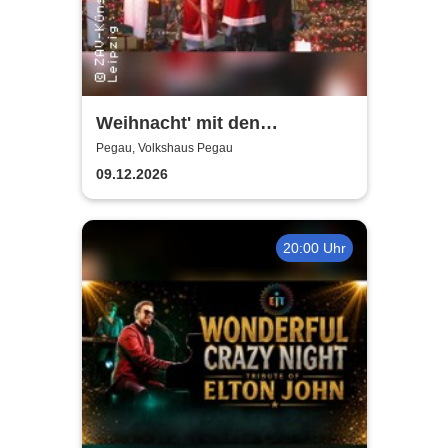
Weihnacht' mit den
Holzhäuser Spatzen - Mit
Pegau, Volkshaus Pegau
Sack und Rute
09.12.2026
20:00 Uhr