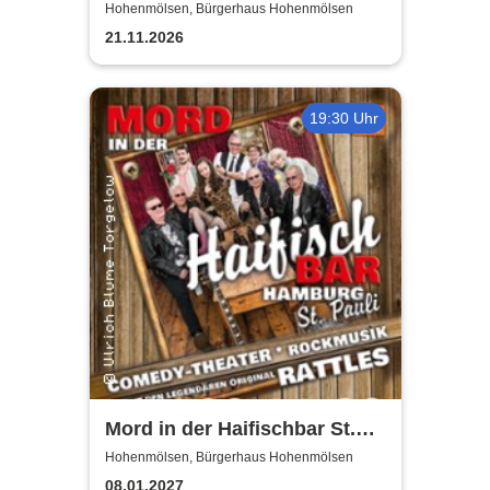
Revival Show - a tribute to
Hohenmölsen, Bürgerhaus Hohenmölsen
ABBA
21.11.2026
19:30 Uhr
Mord in der Haifischbar St.
Pauli - Theater IK's & The
Hohenmölsen, Bürgerhaus Hohenmölsen
Rattles - Theater & Musik
08.01.2027