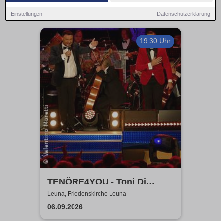
Einstellungen
Datenschutzerklärung
19:30 Uhr
TENÖRE4YOU - Toni Di
Napoli & Pietro Pato
Leuna, Friedenskirche Leuna
06.09.2026