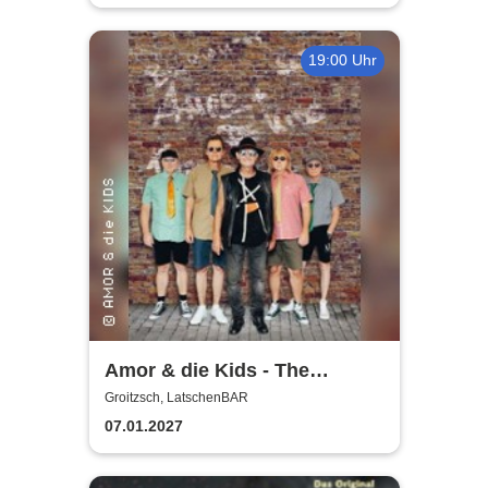
19:00 Uhr
Amor & die Kids - The
Bockwurst returns !
Groitzsch, LatschenBAR
07.01.2027