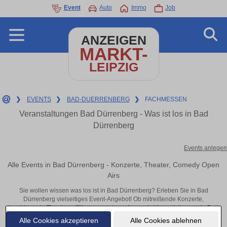
Event
Auto
Immo
Job
ANZEIGEN
MARKT-
LEIPZIG
❯
EVENTS
❯
BAD-DUERRENBERG
❯
FACHMESSEN
Veranstaltungen Bad Dürrenberg - Was ist los in Bad
Dürrenberg
Events anlegen
Alle Events in Bad Dürrenberg - Konzerte, Theater, Comedy Open
Airs
Sie wollen wissen was los ist in Bad Dürrenberg? Erleben Sie in Bad
Dürrenberg vielseitiges Event-Angebot! Ob mitreißende Konzerte,
inspirierende Theateraufführungen oder aufregende Veranstaltungen in Bad
Dürrenberg – hier finden alles im Überblick und Tickets.
Alle Cookies akzeptieren
Alle Cookies ablehnen