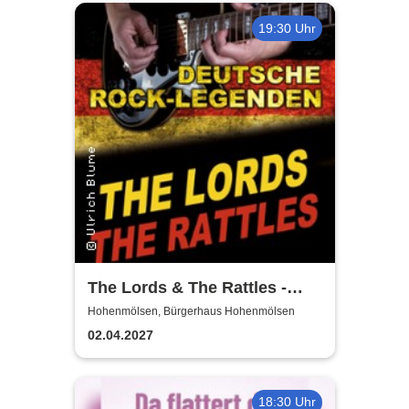
19:30 Uhr
The Lords & The Rattles -
Deutsche Rocklegenden
Hohenmölsen, Bürgerhaus Hohenmölsen
02.04.2027
18:30 Uhr