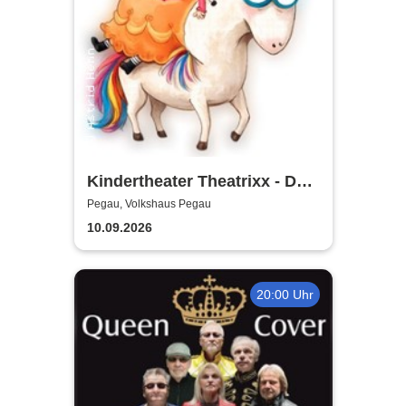
Kindertheater Theatrixx - Das
Neinhorn und der Geburtstag
Pegau, Volkshaus Pegau
10.09.2026
20:00 Uhr