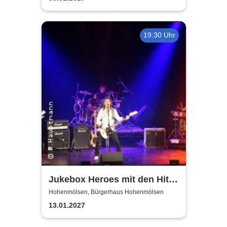
19:30 Uhr
Jukebox Heroes mit den Hits
von Sweet, Slade u.v.a. - 2027
Hohenmölsen, Bürgerhaus Hohenmölsen
13.01.2027