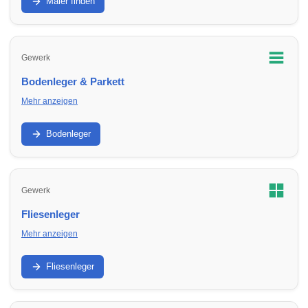
Malerbetriebe in Umbgebungen für Renovierung und
Maler finden
Sanierung.
Gewerk
Bodenleger & Parkett
Mehr anzeigen
Parkett, Vinyl, Laminat und Untergrund: Finde Bodenleger in
Umbgebungen für Neuverlegung und Sanierung.
Bodenleger
Gewerk
Fliesenleger
Mehr anzeigen
Bad, Küche, Boden und Abdichtung: Finde Fliesenleger in
Umbgebungen für Neubau, Sanierung und Reparatur.
Fliesenleger