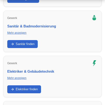
Hydraulik, Förderung und Inbetriebnahme.
Gewerk
Sanitär & Badmodernisierung
Mehr anzeigen
Badumbau, Leitungen, Armaturen, Abdichtung: Finde
Sanitärbetriebe in Umbgebungen für Neubau, Sanierung und
Sanitär finden
Reparatur.
Gewerk
Elektriker & Gebäudetechnik
Mehr anzeigen
Elektroinstallation, Sicherungskasten, E-Check, Smart Home:
Finde Elektriker in Umbgebungen für Ausbau,
Elektriker finden
Modernisierung und Sicherheit.