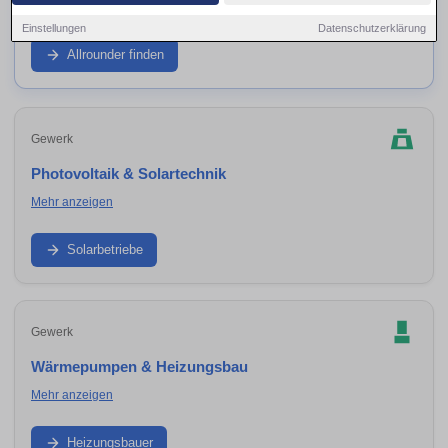
Mehr anzeigen
Einstellungen
Datenschutzerklärung
Wenn du mehrere Gewerke aus einer Hand suchst: Finde
Sanierungsbetriebe und Generalunternehmer in
Allrounder finden
Umbgebungen – ideal für Komplettsanierung, Ausbau,
energetische Modernisierung und Koordination aller
Arbeiten.
Gewerk
Photovoltaik & Solartechnik
Mehr anzeigen
PV-Anlage, Speicher, Wechselrichter und Einspeisung: Finde
Solarteure in Umbgebungen – von Beratung bis
Solarbetriebe
fachgerechter Montage.
Gewerk
Wärmepumpen & Heizungsbau
Mehr anzeigen
Heizung modernisieren, Wärmepumpe planen und
installieren: Finde Heizungsbauer in Umbgebungen – inkl.
Heizungsbauer