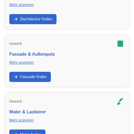
Mehr anzeigen
Dachabdichtung, Dachfenster, Reparatur und
Neueindeckung: Finde Dachdecker in Umbgebungen für
Dachdecker finden
Sanierung und Wartung.
Gewerk
Fassade & Außenputz
Mehr anzeigen
Putz, WDVS, Anstrich und Sanierung: Finde
Fassadenbetriebe in Umbgebungen für Schutz, Optik und
Fassade finden
Energieeffizienz.
Gewerk
Maler & Lackierer
Mehr anzeigen
Innenräume, Fassade, Lacke, Tapezieren: Finde