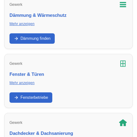
Gewerk
Dämmung & Wärmeschutz
Mehr anzeigen
Fassade, Dach, Kellerdecke: Finde Dämm- und
Sanierungsbetriebe in Umbgebungen – für bessere Effizienz
Dämmung finden
und geringere Heizkosten.
Gewerk
Fenster & Türen
Mehr anzeigen
Austausch, Einbau, Sicherheit und Dämmwerte: Finde
Fachbetriebe in Umbgebungen für Fenster, Haustüren und
Fensterbetriebe
Terrassentüren.
Gewerk
Dachdecker & Dachsanierung