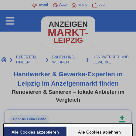
Event
Auto
Immo
Job
ANZEIGEN
MARKT-
LEIPZIG
EXPERTEN-
BAUEN-UND-
HANDWERKER-UND-
❯
❯
❯
FINDEN
WOHNEN
GEWERKE
Handwerker & Gewerke-Experten in
Leipzig im Anzeigenmarkt finden
Renovieren & Sanieren – lokale Anbieter im
Vergleich
Tipp: Aus einer Hand
Allrounder & Sanierungsbetriebe
Alle Cookies akzeptieren
Alle Cookies ablehnen