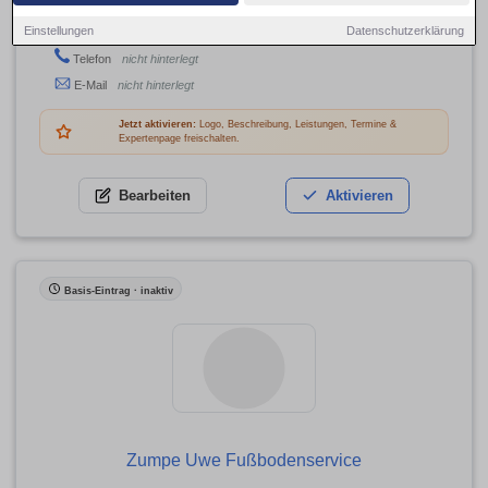
Brodauer Winkel 10, 04509 Delitzsch
Einstellungen
Datenschutzerklärung
Adresse
Telefon
nicht hinterlegt
E-Mail
nicht hinterlegt
Jetzt aktivieren:
Logo, Beschreibung, Leistungen, Termine &
Expertenpage freischalten.
Bearbeiten
Aktivieren
Basis-Eintrag · inaktiv
Zumpe Uwe Fußbodenservice