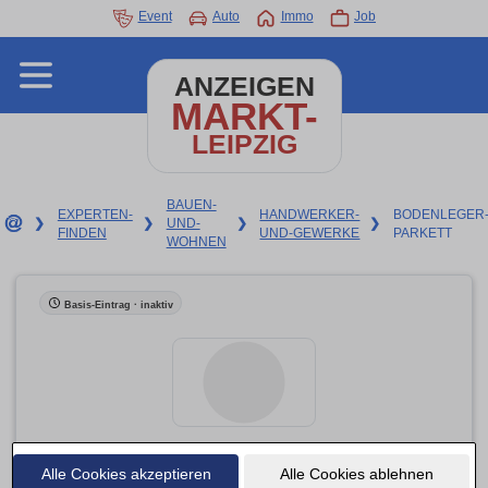
Event
Auto
Immo
Job
ANZEIGEN
MARKT-
LEIPZIG
BAUEN-
EXPERTEN-
HANDWERKER-
BODENLEGER
❯
❯
UND-
❯
❯
FINDEN
UND-GEWERKE
PARKETT
WOHNEN
Basis-Eintrag · inaktiv
Alle Cookies akzeptieren
Behrends Sven Bodenleger
Alle Cookies ablehnen