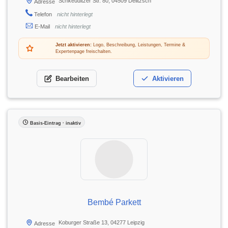
Schkeuditzer Str. 80, 04509 Delitzsch
Adresse
Telefon
nicht hinterlegt
E-Mail
nicht hinterlegt
Jetzt aktivieren:
Logo, Beschreibung, Leistungen, Termine &
Expertenpage freischalten.
Bearbeiten
Aktivieren
Basis-Eintrag · inaktiv
Bembé Parkett
Koburger Straße 13, 04277 Leipzig
Adresse