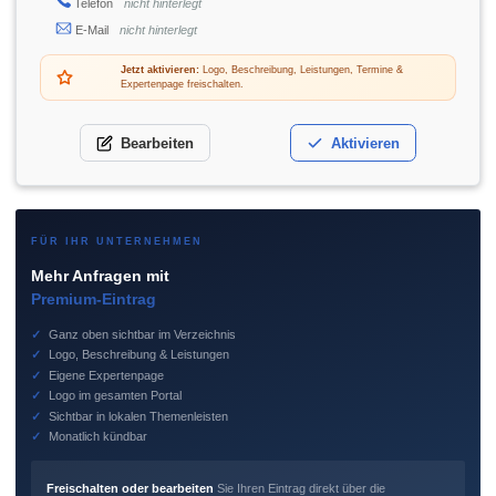
Telefon
nicht hinterlegt
E-Mail
nicht hinterlegt
Jetzt aktivieren:
Logo, Beschreibung, Leistungen, Termine &
Expertenpage freischalten.
Bearbeiten
Aktivieren
FÜR IHR UNTERNEHMEN
Mehr Anfragen mit
Premium-Eintrag
✓
Ganz oben sichtbar im Verzeichnis
✓
Logo, Beschreibung & Leistungen
✓
Eigene Expertenpage
✓
Logo im gesamten Portal
✓
Sichtbar in lokalen Themenleisten
✓
Monatlich kündbar
Freischalten oder bearbeiten
Sie Ihren Eintrag direkt über die