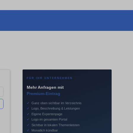
FÜR IHR UNTERNEHMEN
Mehr Anfragen mit
Premium-Eintrag
✓
Ganz oben sichtbar im Verzeichnis
✓
Logo, Beschreibung & Leistungen
✓
Eigene Expertenpage
✓
Logo im gesamten Portal
✓
Sichtbar in lokalen Themenleisten
✓
Monatlich kündbar