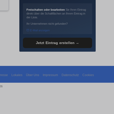
Freischalten oder bearbeiten
Sie Ihren Eintrag
direkt über die Schaltflächen an Ihrem Eintrag in
der Liste.
Ihr Unternehmen nicht gefunden?
E-Mail anzeigen
Jetzt Eintrag erstellen →
resse
Lokales
Über Uns
Impressum
Datenschutz
Cookies
26