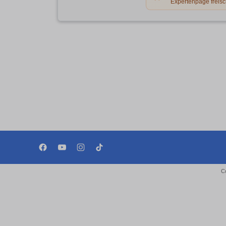
Expertenpage freisc
C