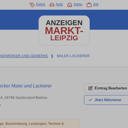
Event
Auto
Immo
Job
ANZEIGEN
MARKT-
LEIPZIG
ANDWERKER-UND-GEWERKE
❯
MALER-LACKIERER
ker Maler und Lackierer
Eintrag
Bearbeiten
23A, 06796 Sandersdorf-Brehna
Jetzt
Aktivieren
t
o, Beschreibung, Leistungen, Termine &