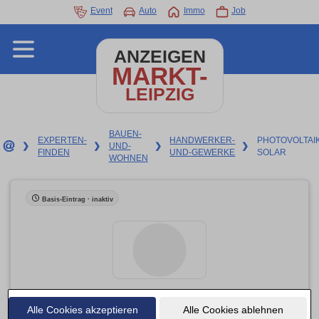
Event
Auto
Immo
Job
ANZEIGEN
MARKT-
LEIPZIG
BAUEN-
EXPERTEN-
HANDWERKER-
PHOTOVOLTAI
❯
❯
UND-
❯
❯
FINDEN
UND-GEWERKE
SOLAR
WOHNEN
Basis-Eintrag · inaktiv
Alle Cookies akzeptieren
1KOMMA5° Leipzig: Meisterbetrieb für Photovoltaik,
Alle Cookies ablehnen