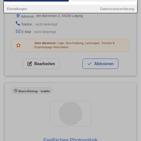
Solaranlagen & Wärmepumpen
Einstellungen
Datenschutzerklärung
Am Börnchen 2, 04159 Leipzig
Adresse
Telefon
nicht hinterlegt
E-Mail
nicht hinterlegt
Jetzt aktivieren:
Logo, Beschreibung, Leistungen, Termine &
Expertenpage freischalten.
Bearbeiten
Aktivieren
Basis-Eintrag · inaktiv
Freiflächen Photovoltaik