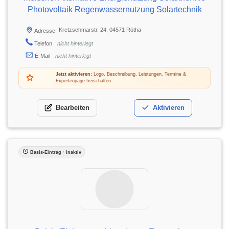
Photovoltaik Regenwassernutzung Solartechnik
Kretzschmarstr. 24, 04571 Rötha
Adresse
Telefon
nicht hinterlegt
E-Mail
nicht hinterlegt
Jetzt aktivieren:
Logo, Beschreibung, Leistungen, Termine &
Expertenpage freischalten.
Bearbeiten
Aktivieren
Basis-Eintrag · inaktiv