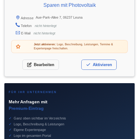
Sparen mit Photovoltaik
Aue-Park-Allee 7, 06237 Leuna
Adresse
Telefon
nicht hinterlegt
E-Mail
nicht hinterlegt
Jetzt aktivieren:
Logo, Beschreibung, Leistungen, Termine &
Expertenpage freischalten.
Bearbeiten
Aktivieren
FÜR IHR UNTERNEHMEN
Mehr Anfragen mit
Premium-Eintrag
✓
Ganz oben sichtbar im Verzeichnis
✓
Logo, Beschreibung & Leistungen
✓
Eigene Expertenpage
✓
Logo im gesamten Portal