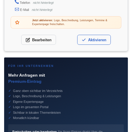
Telefon
nicht hinterlegt
E-Mail
nicht hinterlegt
Jetzt aktivieren:
Logo, Beschreibung, Leistungen, Termine &
Expertenpage freischalten.
Bearbeiten
Aktivieren
FÜR IHR UNTERNEHMEN
Mehr Anfragen mit
Premium-Eintrag
✓
Ganz oben sichtbar im Verzeichnis
✓
Logo, Beschreibung & Leistungen
✓
Eigene Expertenpage
✓
Logo im gesamten Portal
✓
Sichtbar in lokalen Themenleisten
✓
Monatlich kündbar
Freischalten oder bearbeiten
Sie Ihren Eintrag direkt über die