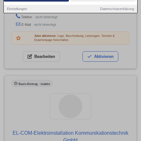
Werkstättenweg 15, 04129 Leipzig
Einstellungen
Datenschutzerklärung
Adresse
Telefon
nicht hinterlegt
E-Mail
nicht hinterlegt
Jetzt aktivieren:
Logo, Beschreibung, Leistungen, Termine &
Expertenpage freischalten.
Bearbeiten
Aktivieren
Basis-Eintrag · inaktiv
EL-COM-Elektroinstallation Kommunikationstechnik
GmbH