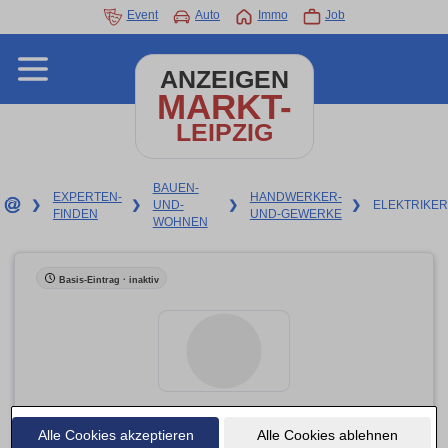
Event
Auto
Immo
Job
ANZEIGEN
MARKT-
LEIPZIG
BAUEN-
EXPERTEN-
HANDWERKER-
❯
❯
UND-
❯
❯
ELEKTRIKER
FINDEN
UND-GEWERKE
WOHNEN
Basis-Eintrag · inaktiv
Alle Cookies akzeptieren
Kühne Wolfgang GmbH Heizung Sanitär
Alle Cookies ablehnen