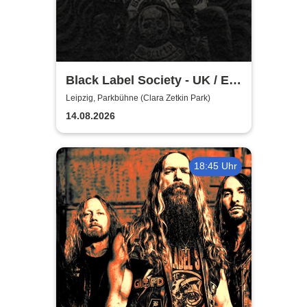
Black Label Society - UK / EU
TOUR 2026
Leipzig, Parkbühne (Clara Zetkin Park)
14.08.2026
18:45 Uhr