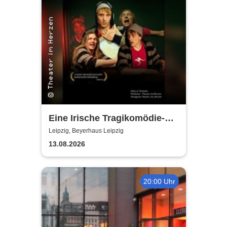
Eine Irische Tragikomödie-
Das Kleingeld | Getreu dem
Leipzig, Beyerhaus Leipzig
Motto: Wir lachen, weil wir
13.08.2026
weinen
20:00 Uhr