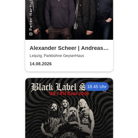
Alexander Scheer | Andreas
Dresen & Band spielen (nicht
Leipzig, Parkbühne GeyserHaus
nur) Gundermann
14.08.2026
18:45 Uhr