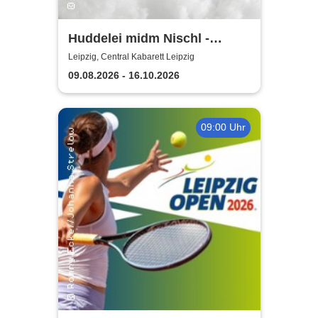
Huddelei midm Nischl -
Central Kabarett Leipzig
Leipzig, Central Kabarett Leipzig
09.08.2026 - 16.10.2026
09:00 Uhr