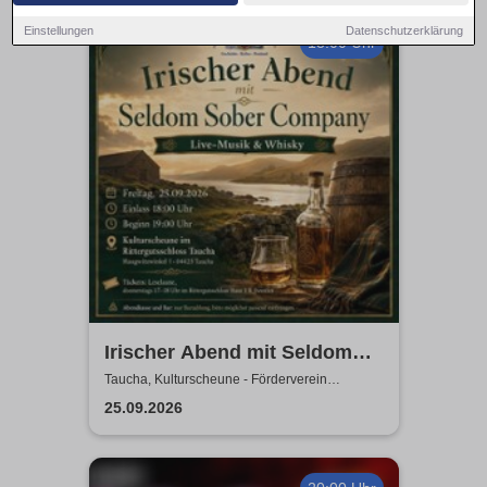
Einstellungen
Datenschutzerklärung
18:00 Uhr
Irischer Abend mit Seldom
Sober Company | Live-Musik
Taucha, Kulturscheune - Förderverein
Rittergutschloss Taucha e.V.
& Whisky in der
25.09.2026
Kulturscheune Taucha