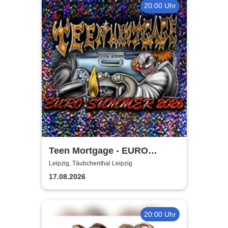
20:00 Uhr
Teen Mortgage - EURO
SUMMER 2026
Leipzig, Täubchenthal Leipzig
17.08.2026
20:00 Uhr