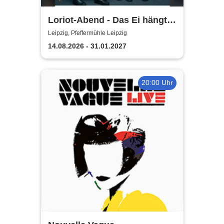
Loriot-Abend - Das Ei hängt
schief | Kabarett Leipziger
Leipzig, Pfeffermühle Leipzig
Pfeffermühle
14.08.2026 - 31.01.2027
20:00 Uhr