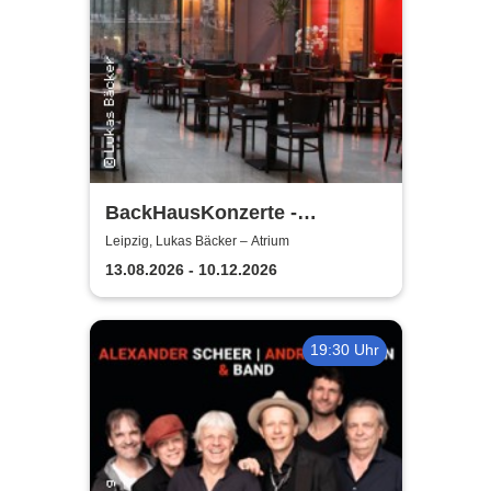
BackHausKonzerte -
Kammermusik mit der
Leipzig, Lukas Bäcker – Atrium
Sinfonia Leipzig
13.08.2026 - 10.12.2026
19:30 Uhr