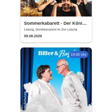
Sommerkabarett - Der König
der Blöden 2 | Central
Leipzig, Gondwanaland im Zoo Leipzig
Kabarett Leipzig
09.08.2026
19:00 Uhr