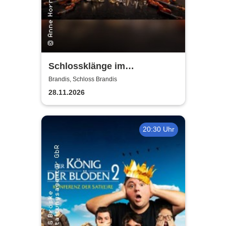
Schlossklänge im
Kerzenschein -
Brandis, Schloss Brandis
Adventskonzert
28.11.2026
20:30 Uhr