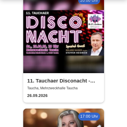
20:00 Uhr
11. Tauchaer Disconacht -
Herbstedition
Taucha, Mehrzweckhalle Taucha
26.09.2026
17:00 Uhr