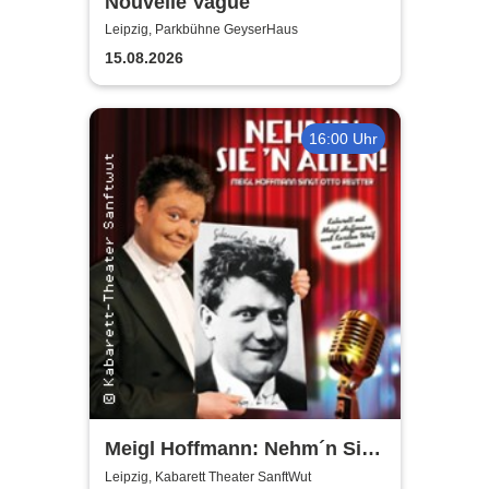
Nouvelle Vague
Leipzig, Parkbühne GeyserHaus
15.08.2026
16:00 Uhr
Meigl Hoffmann: Nehm´n Sie
´n Alten! - Ein Otto Reutter-
Leipzig, Kabarett Theater SanftWut