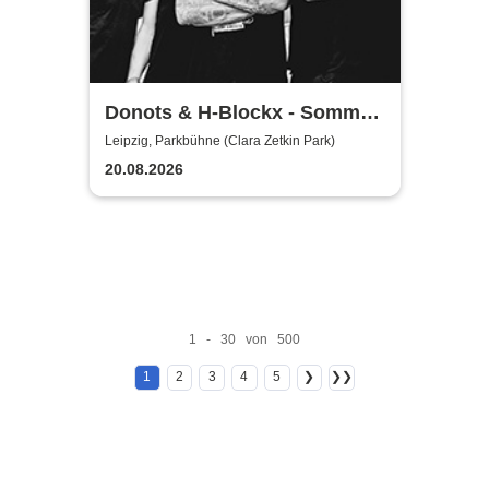
Donots & H-Blockx - Sommer
Shows 2026
Leipzig, Parkbühne (Clara Zetkin Park)
20.08.2026
1 - 30 von 500
1
2
3
4
5
❯
❯❯