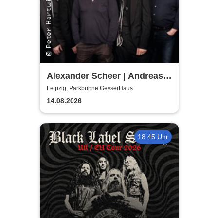
Alexander Scheer | Andreas
Dresen & Band spielen (nicht
Leipzig, Parkbühne GeyserHaus
nur) Gundermann
14.08.2026
18:45 Uhr