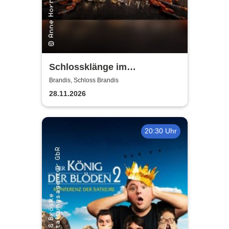
Schlossklänge im
Kerzenschein -
Brandis, Schloss Brandis
Adventskonzert
28.11.2026
20:30 Uhr