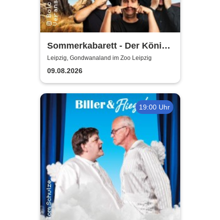
Sommerkabarett - Der König
der Blöden 2 | Central
Leipzig, Gondwanaland im Zoo Leipzig
Kabarett Leipzig
09.08.2026
19:00 Uhr