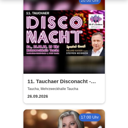
20:00 Uhr
11. Tauchaer Disconacht -
Herbstedition
Taucha, Mehrzweckhalle Taucha
26.09.2026
17:00 Uhr