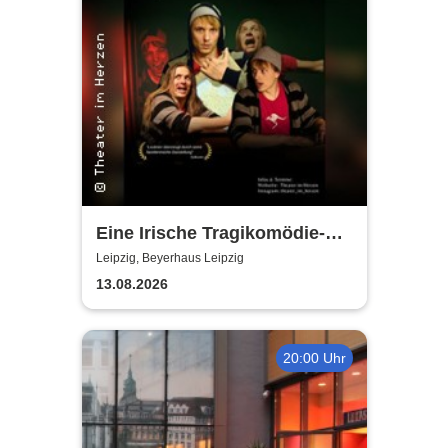
Eine Irische Tragikomödie-
Das Kleingeld | Getreu dem
Leipzig, Beyerhaus Leipzig
Motto: Wir lachen, weil wir
13.08.2026
weinen
20:00 Uhr