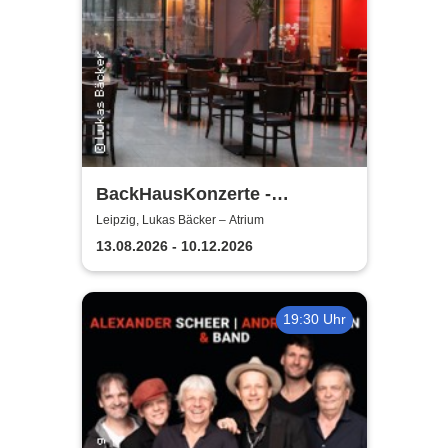
BackHausKonzerte -
Kammermusik mit der
Leipzig, Lukas Bäcker – Atrium
Sinfonia Leipzig
13.08.2026 - 10.12.2026
19:30 Uhr