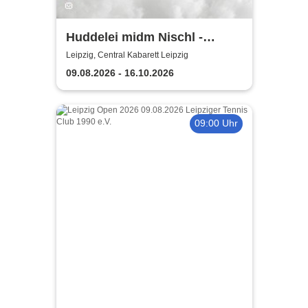
Huddelei midm Nischl -
Central Kabarett Leipzig
Leipzig, Central Kabarett Leipzig
09.08.2026 - 16.10.2026
09:00 Uhr