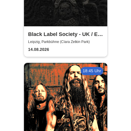
Black Label Society - UK / EU
TOUR 2026
Leipzig, Parkbühne (Clara Zetkin Park)
14.08.2026
18:45 Uhr