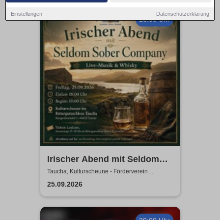
Einstellungen
Datenschutzerklärung
18:00 Uhr
Irischer Abend mit Seldom
Sober Company | Live-Musik
Taucha, Kulturscheune - Förderverein
Rittergutschloss Taucha e.V.
& Whisky in der
25.09.2026
Kulturscheune Taucha