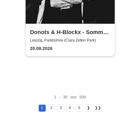
Donots & H-Blockx - Sommer
Shows 2026
Leipzig, Parkbühne (Clara Zetkin Park)
20.08.2026
1 - 30 von 500
1
2
3
4
5
❯
❯❯