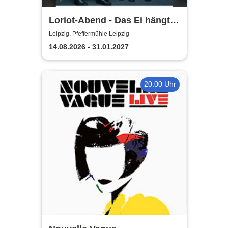
Loriot-Abend - Das Ei hängt
schief | Kabarett Leipziger
Leipzig, Pfeffermühle Leipzig
Pfeffermühle
14.08.2026 - 31.01.2027
20:00 Uhr