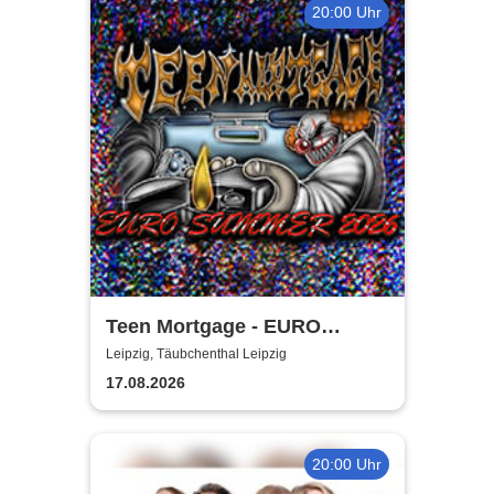
20:00 Uhr
Teen Mortgage - EURO
SUMMER 2026
Leipzig, Täubchenthal Leipzig
17.08.2026
20:00 Uhr