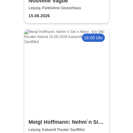
Nouvelle Vague
Leipzig, Parkbühne GeyserHaus
15.08.2026
16:00 Uhr
Meigl Hoffmann: Nehm´n Sie
´n Alten! - Ein Otto Reutter-
Leipzig, Kabarett Theater SanftWut