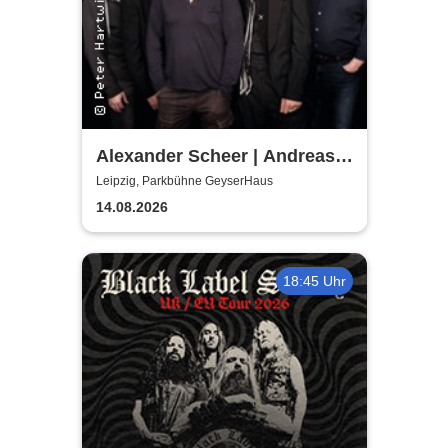
Alexander Scheer | Andreas
Dresen & Band spielen (nicht
Leipzig, Parkbühne GeyserHaus
nur) Gundermann
14.08.2026
18:45 Uhr