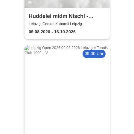
Huddelei midm Nischl -
Central Kabarett Leipzig
Leipzig, Central Kabarett Leipzig
09.08.2026 - 16.10.2026
09:00 Uhr