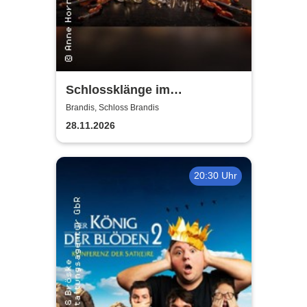
Schlossklänge im
Kerzenschein -
Brandis, Schloss Brandis
Adventskonzert
28.11.2026
20:30 Uhr