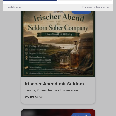
Einstellungen
Datenschutzerklärung
18:00 Uhr
Irischer Abend mit Seldom
Sober Company | Live-Musik
Taucha, Kulturscheune - Förderverein
Rittergutschloss Taucha e.V.
& Whisky in der
25.09.2026
Kulturscheune Taucha