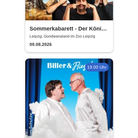
Sommerkabarett - Der König
der Blöden 2 | Central
Leipzig, Gondwanaland im Zoo Leipzig
Kabarett Leipzig
09.08.2026
19:00 Uhr