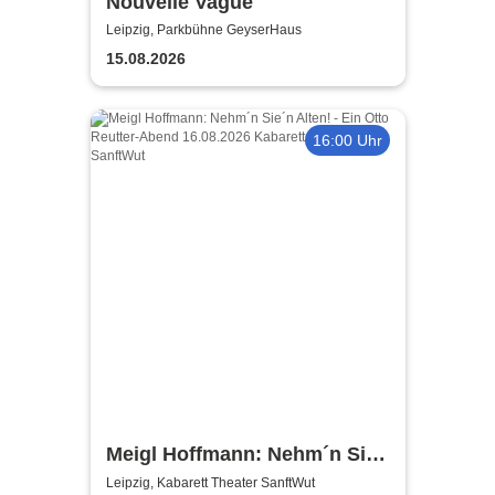
Nouvelle Vague
Leipzig, Parkbühne GeyserHaus
15.08.2026
16:00 Uhr
Meigl Hoffmann: Nehm´n Sie
´n Alten! - Ein Otto Reutter-
Leipzig, Kabarett Theater SanftWut