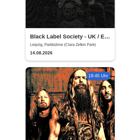
Black Label Society - UK / EU
TOUR 2026
Leipzig, Parkbühne (Clara Zetkin Park)
14.08.2026
18:45 Uhr