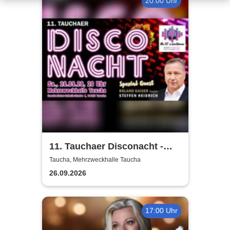
20:00 Uhr
11. Tauchaer Disconacht -
Herbstedition
Taucha, Mehrzweckhalle Taucha
26.09.2026
17:00 Uhr