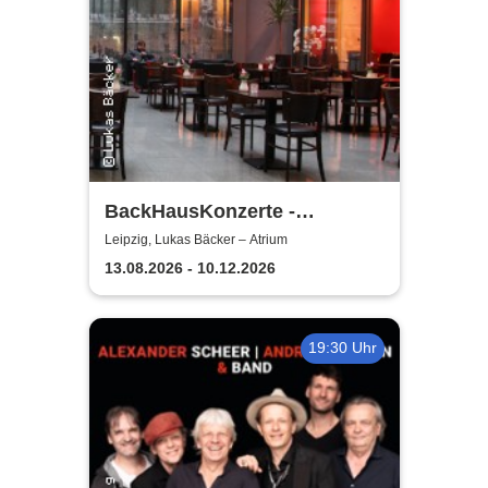
BackHausKonzerte -
Kammermusik mit der
Leipzig, Lukas Bäcker – Atrium
Sinfonia Leipzig
13.08.2026 - 10.12.2026
19:30 Uhr