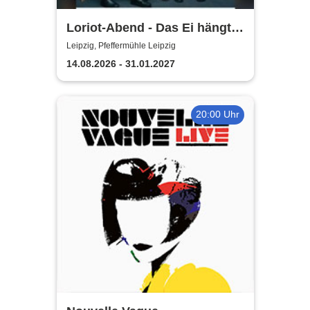
Loriot-Abend - Das Ei hängt
schief | Kabarett Leipziger
Leipzig, Pfeffermühle Leipzig
Pfeffermühle
14.08.2026 - 31.01.2027
20:00 Uhr