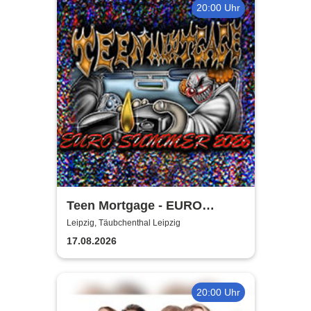
20:00 Uhr
Teen Mortgage - EURO
SUMMER 2026
Leipzig, Täubchenthal Leipzig
17.08.2026
20:00 Uhr