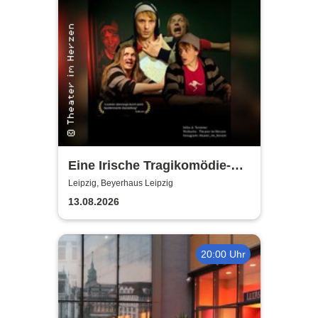
Eine Irische Tragikomödie-
Das Kleingeld | Getreu dem
Leipzig, Beyerhaus Leipzig
Motto: Wir lachen, weil wir
13.08.2026
weinen
20:00 Uhr