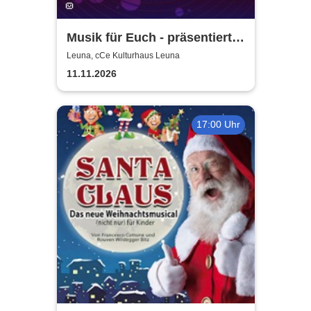
Musik für Euch - präsentiert
von Uta Bresan
Leuna, cCe Kulturhaus Leuna
11.11.2026
17:00 Uhr