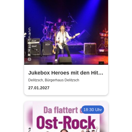
Jukebox Heroes mit den Hits
von Sweet, Slade u.v.a. - 2027
Delitzsch, Bürgerhaus Delitzsch
27.01.2027
18:30 Uhr