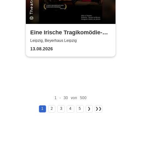
Eine Irische Tragikomödie-
Das Kleingeld | Getreu dem
Leipzig, Beyerhaus Leipzig
Motto: Wir lachen, weil wir
13.08.2026
weinen
1 - 30 von 500
1
2
3
4
5
❯
❯❯