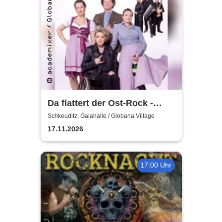
Da flattert der Ost-Rock -
H.Blank, A. Geißler, R.
Schkeuditz, Galahalle / Globana Village
Köbernick
17.11.2026
17:00 Uhr