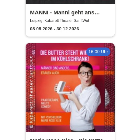
MANNI - Manni geht ans
Eingemachte
Leipzig, Kabarett Theater SanftWut
08.08.2026 - 30.12.2026
16:00 Uhr