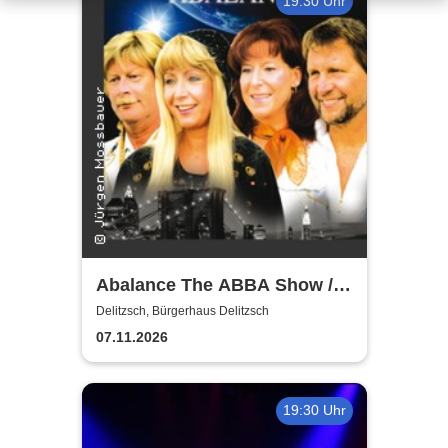
19:30 Uhr
Abalance The ABBA Show /
Revival Show - a tribute to
Delitzsch, Bürgerhaus Delitzsch
ABBA
07.11.2026
19:30 Uhr