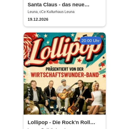
Santa Claus - das neue
Weihnachtsmusical (nicht
Leuna, cCe Kulturhaus Leuna
nur) für Kinder
19.12.2026
20:00 Uhr
Lollipop - Die Rock'n Roll