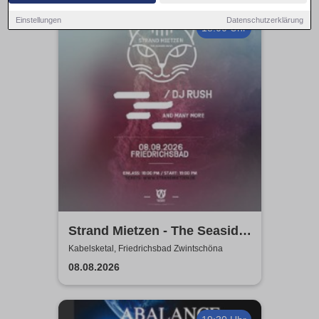
Einstellungen
Datenschutzerklärung
18:00 Uhr
Strand Mietzen - The Seaside
Rave
Kabelsketal, Friedrichsbad Zwintschöna
08.08.2026