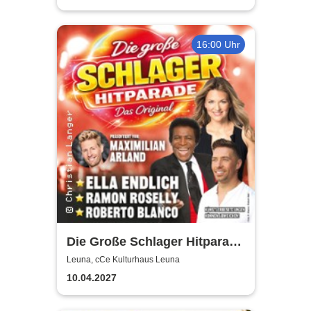
16:00 Uhr
Die Große Schlager Hitparade
- Das Original - 2027
Leuna, cCe Kulturhaus Leuna
10.04.2027