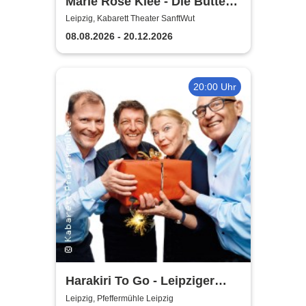
Marie Rose Klee - Die Butter
steht wirklich im
Leipzig, Kabarett Theater SanftWut
Kühlschrank!
08.08.2026 - 20.12.2026
20:00 Uhr
Harakiri To Go - Leipziger
Pfeffermühle
Leipzig, Pfeffermühle Leipzig