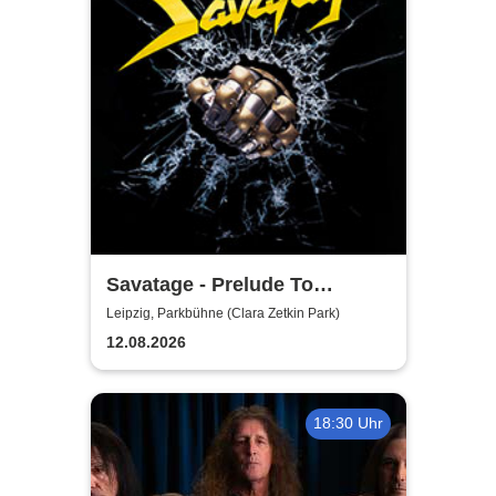
Savatage - Prelude To
Madness - Summer Tour 2026
Leipzig, Parkbühne (Clara Zetkin Park)
12.08.2026
18:30 Uhr