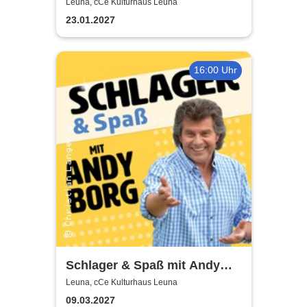
Show - präsentiert von der
Leuna, cCe Kulturhaus Leuna
Wirtschaftswunder-Band
23.01.2027
16:00 Uhr
Schlager & Spaß mit Andy
Borg und Gästen
Leuna, cCe Kulturhaus Leuna
09.03.2027