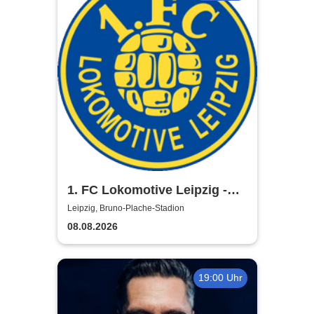
1. FC Lokomotive Leipzig -
Regionalliga Nordost
Leipzig, Bruno-Plache-Stadion
2026/2027
08.08.2026
19:00 Uhr