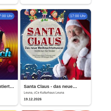
7:00 Uhr
17:00 Uhr
tiert
Santa Claus - das neue
Weihnachtsmusical (nicht
Leuna, cCe Kulturhaus Leuna
nur) für Kinder
19.12.2026