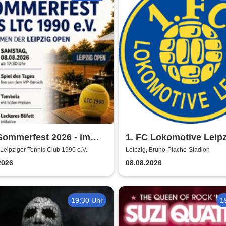
Sommerfest 2026 - im
1. FC Lokomotive Leipz
en der Leipzig Open
Regionalliga Nordost
 Leipziger Tennis Club 1990 e.V.
Leipzig, Bruno-Plache-Stadion
2026/2027
2026
08.08.2026
19:30 Uhr
1