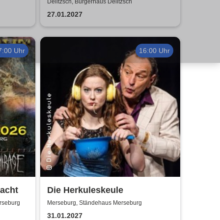
e to
von Sweet, Slade u.v.a. - 2027
Delitzsch, Bürgerhaus Delitzsch
27.01.2027
7:00 Uhr
16:00 Uhr
acht
Die Herkuleskeule
erseburg
Merseburg, Ständehaus Merseburg
31.01.2027