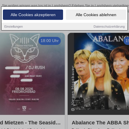
Sie wollen wissen was los ist in Landsberg? Erleben Sie in Landsberg vielseitig
Theateraufführungen oder aufregende Veranstaltungen in Landsberg –
Alle Cookies akzeptieren
Alle Cookies ablehnen
Einstellungen
Datenschutzerklärung
18:00 Uhr
1
d Mietzen - The Seaside
Abalance The ABBA Sh