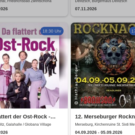
Revival Show - a tribut
tal, Friedrichsbad Zwintschöna
Delitzsch, Bürgerhaus Delitzsch
ABBA
2026
07.11.2026
18:30 Uhr
1
attert der Ost-Rock -
12. Merseburger Rockn
nk, A. Geißler, R.
tz, Galahalle / Globana Village
Merseburg, Kirchenruine St. Sixti M
rnick
2026
04.09.2026 - 05.09.2026