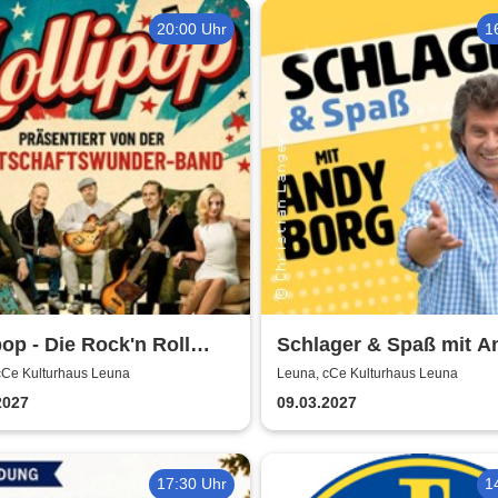
20:00 Uhr
1
pop - Die Rock'n Roll
Schlager & Spaß mit A
- präsentiert von der
Borg und Gästen
cCe Kulturhaus Leuna
Leuna, cCe Kulturhaus Leuna
schaftswunder-Band
2027
09.03.2027
17:30 Uhr
1