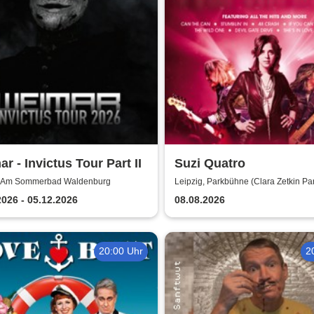
r - Invictus Tour Part II
Suzi Quatro
, Am Sommerbad Waldenburg
Leipzig, Parkbühne (Clara Zetkin Pa
2026 - 05.12.2026
08.08.2026
20:00 Uhr
2