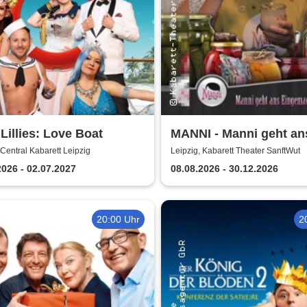
 Lillies: Love Boat
MANNI - Manni geht an
Eingemachte
 Central Kabarett Leipzig
Leipzig, Kabarett Theater SanftWut
2026 - 02.07.2027
08.08.2026 - 30.12.2026
20:00 Uhr
2