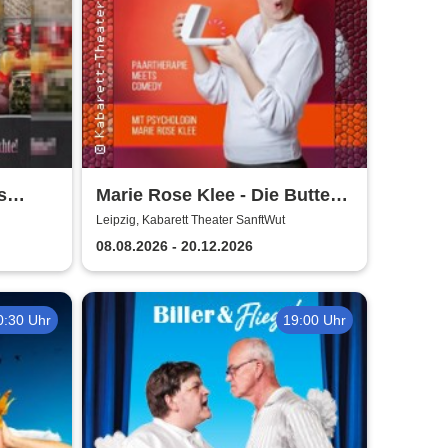
s
Marie Rose Klee - Die Butter
steht wirklich im
Leipzig, Kabarett Theater SanftWut
Kühlschrank!
08.08.2026 - 20.12.2026
0:30 Uhr
19:00 Uhr