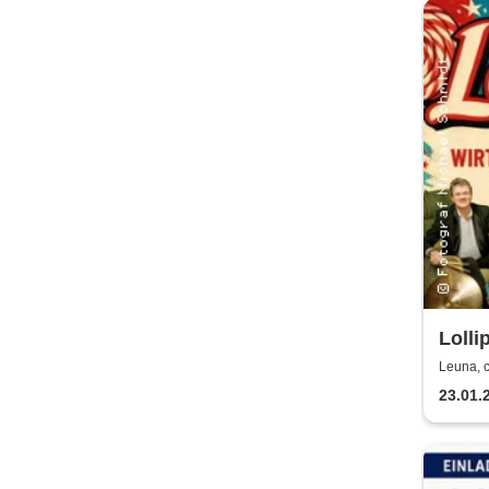
Lolli
Show 
Leuna, 
Wirt
23.01.