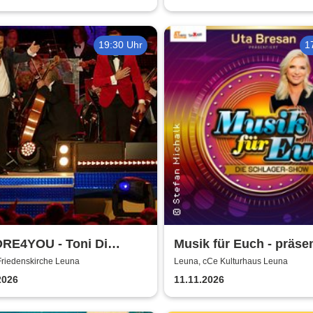
19:30 Uhr
1
RE4YOU - Toni Di
Musik für Euch - präsen
i & Pietro Pato
von Uta Bresan
Friedenskirche Leuna
Leuna, cCe Kulturhaus Leuna
2026
11.11.2026