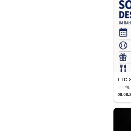
LTC 
Rahm
Leipzig,
08.08.