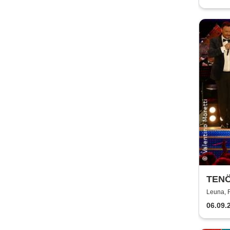
TENÖ
Napol
Leuna, 
06.09.