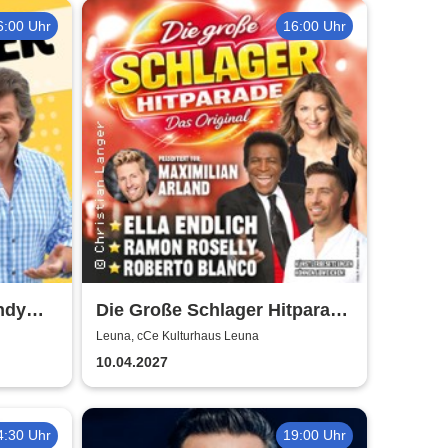
6:00 Uhr
16:00 Uhr
ndy
Die Große Schlager Hitparade
- Das Original - 2027
Leuna, cCe Kulturhaus Leuna
10.04.2027
4:30 Uhr
19:00 Uhr