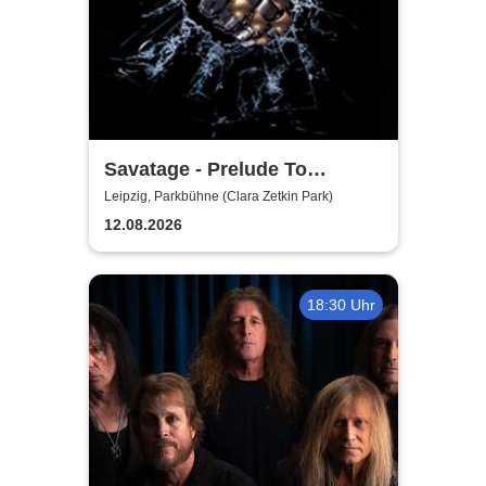
Savatage - Prelude To
Madness - Summer Tour 2026
Leipzig, Parkbühne (Clara Zetkin Park)
12.08.2026
18:30 Uhr