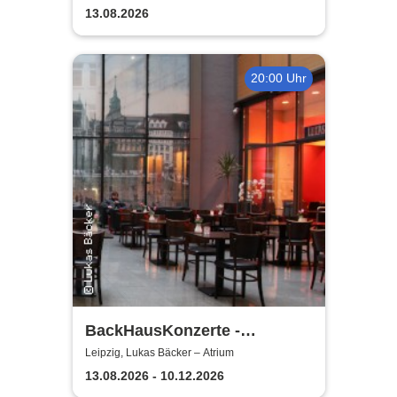
Motto: Wir lachen, weil wir
13.08.2026
weinen
20:00 Uhr
BackHausKonzerte -
Kammermusik mit der
Leipzig, Lukas Bäcker – Atrium
Sinfonia Leipzig
13.08.2026 - 10.12.2026