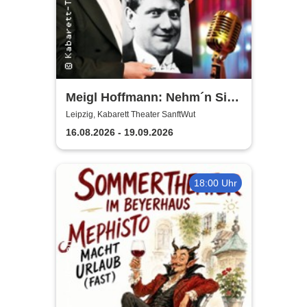
Meigl Hoffmann: Nehm´n Sie
´n Alten! - Ein Otto Reutter-
Leipzig, Kabarett Theater SanftWut
Abend
16.08.2026 - 19.09.2026
18:00 Uhr