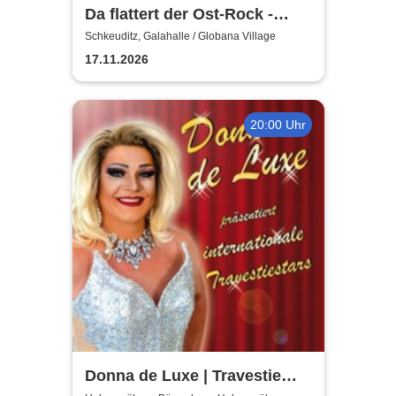
Da flattert der Ost-Rock -
H.Blank, A. Geißler, R.
Schkeuditz, Galahalle / Globana Village
Köbernick
17.11.2026
20:00 Uhr
Donna de Luxe | Travestie