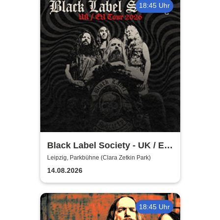
18:45 Uhr
Black Label Society - UK / EU
TOUR 2026
Leipzig, Parkbühne (Clara Zetkin Park)
14.08.2026
18:45 Uhr