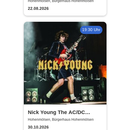
Show
Hohenmölsen, Bürgerhaus Hohenmölsen
22.08.2026
19:30 Uhr
Nick Young The AC/DC
Master-Band
Hohenmölsen, Bürgerhaus Hohenmölsen
30.10.2026