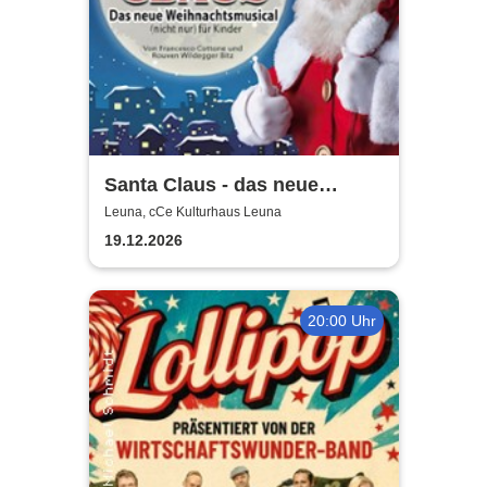
Santa Claus - das neue
Weihnachtsmusical (nicht
Leuna, cCe Kulturhaus Leuna
nur) für Kinder
19.12.2026
20:00 Uhr