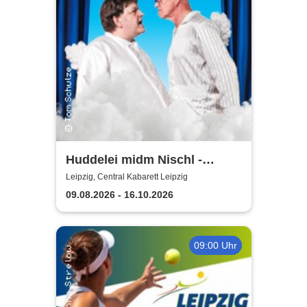
Huddelei midm Nischl -
Central Kabarett Leipzig
Leipzig, Central Kabarett Leipzig
09.08.2026 - 16.10.2026
09:00 Uhr