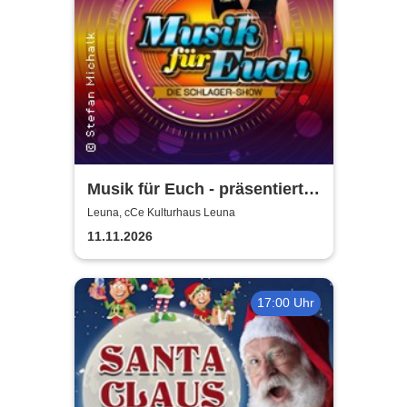
Musik für Euch - präsentiert
von Uta Bresan
Leuna, cCe Kulturhaus Leuna
11.11.2026
17:00 Uhr