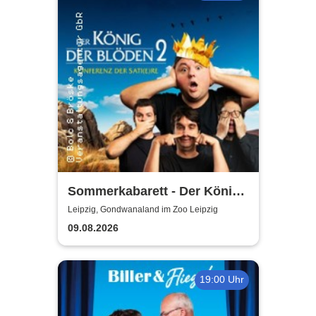
Sommerkabarett - Der König
der Blöden 2 | Central
Leipzig, Gondwanaland im Zoo Leipzig
Kabarett Leipzig
09.08.2026
19:00 Uhr