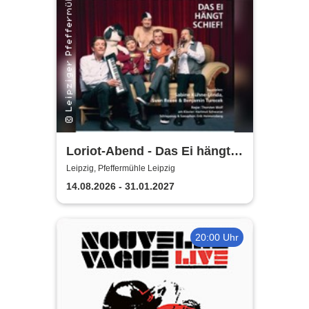
Loriot-Abend - Das Ei hängt
schief | Kabarett Leipziger
Leipzig, Pfeffermühle Leipzig
Pfeffermühle
14.08.2026 - 31.01.2027
20:00 Uhr