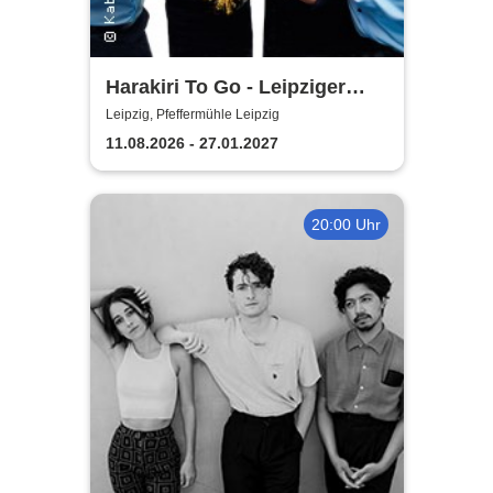
Harakiri To Go - Leipziger
Pfeffermühle
Leipzig, Pfeffermühle Leipzig
11.08.2026 - 27.01.2027
20:00 Uhr