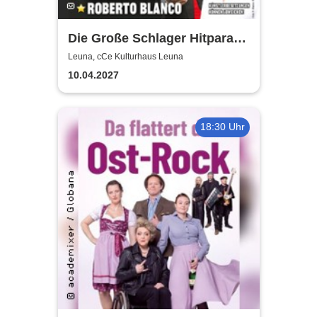
Die Große Schlager Hitparade
- Das Original - 2027
Leuna, cCe Kulturhaus Leuna
10.04.2027
18:30 Uhr