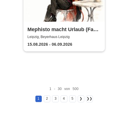
Mephisto macht Urlaub (Fast)
- Sommertheater im
Leipzig, Beyerhaus Leipzig
Beyerhaus Leipzig
15.08.2026 - 06.09.2026
1 - 30 von 500
1
2
3
4
5
❯
❯❯