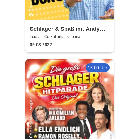
Schlager & Spaß mit Andy
Borg und Gästen
Leuna, cCe Kulturhaus Leuna
09.03.2027
16:00 Uhr