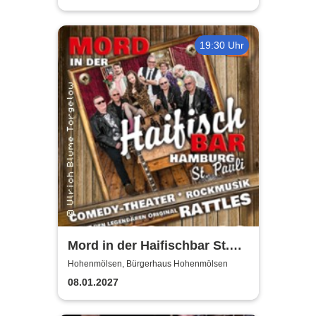
19:30 Uhr
Mord in der Haifischbar St.
Pauli - Theater IK's & The
Hohenmölsen, Bürgerhaus Hohenmölsen
Rattles - Theater & Musik
08.01.2027