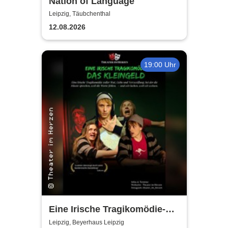
Nation of Language
Leipzig, Täubchenthal
12.08.2026
19:00 Uhr
Eine Irische Tragikomödie-
Das Kleingeld | Getreu dem
Leipzig, Beyerhaus Leipzig