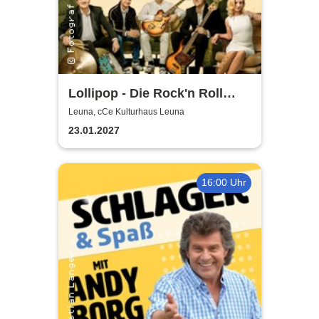
Lollipop - Die Rock'n Roll
Show - präsentiert von der
Leuna, cCe Kulturhaus Leuna
Wirtschaftswunder-Band
23.01.2027
16:00 Uhr