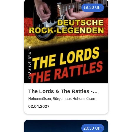
19:30 Uhr
The Lords & The Rattles -
Deutsche Rocklegenden
Hohenmölsen, Bürgerhaus Hohenmölsen
02.04.2027
20:30 Uhr