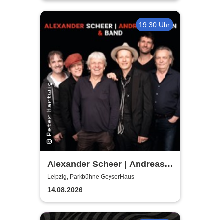
19:30 Uhr
Alexander Scheer | Andreas
Dresen & Band spielen (nicht
Leipzig, Parkbühne GeyserHaus
nur) Gundermann
14.08.2026