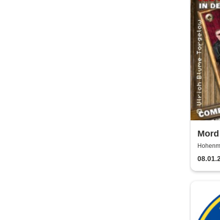
Mord 
Pauli
Hohenmö
Rattl
08.01.