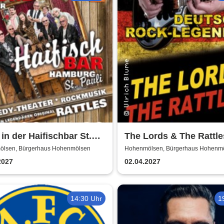
in der Haifischbar St.
The Lords & The Rattle
 - Theater IK's & The
Deutsche Rocklegend
lsen, Bürgerhaus Hohenmölsen
Hohenmölsen, Bürgerhaus Hohenm
es - Theater & Musik
2027
02.04.2027
14:30 Uhr
1