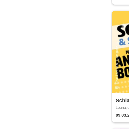
Schl
Borg
Leuna, 
09.03.