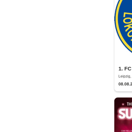
1. FC
Regio
Leipzig,
2026
08.08.