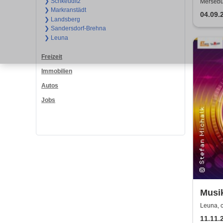
❯ Schkeuditz
Mersebur
❯ Markranstädt
04.09.
❯ Landsberg
❯ Sandersdorf-Brehna
❯ Leuna
Freizeit
Immobilien
Autos
Jobs
Musik
von 
Leuna, 
11.11.