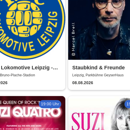
 Lokomotive Leipzig -
Staubkind & Freunde
nalliga Nordost
 Bruno-Plache-Stadion
Leipzig, Parkbühne GeyserHaus
/2027
2026
08.08.2026
19:00 Uhr
1