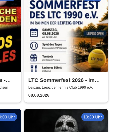
s -
LTC Sommerfest 2026 - im
en
Rahmen der Leipzig Open
ölsen
Leipzig, Leipziger Tennis Club 1990 e.V.
08.08.2026
9:00 Uhr
19:30 Uhr