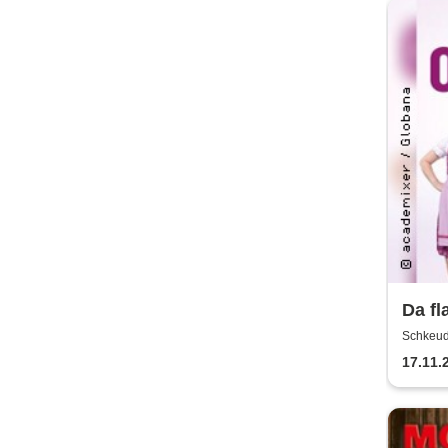
Da fl
H.Bla
Schkeudi
Köbe
17.11.