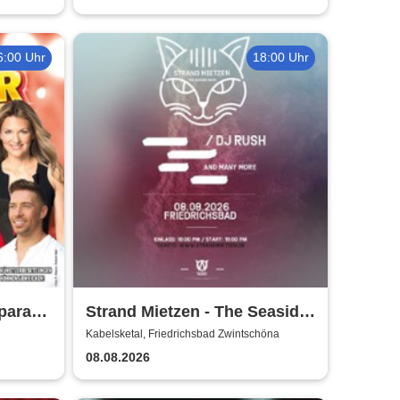
6:00 Uhr
18:00 Uhr
tparade
Strand Mietzen - The Seaside
Rave
Kabelsketal, Friedrichsbad Zwintschöna
08.08.2026