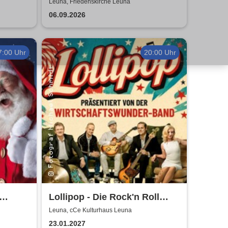
Napoli & Pietro Pato
Leuna, Friedenskirche Leuna
06.09.2026
7:00 Uhr
20:00 Uhr
Lollipop - Die Rock'n Roll
cht
Show - präsentiert von der
Leuna, cCe Kulturhaus Leuna
Wirtschaftswunder-Band
23.01.2027