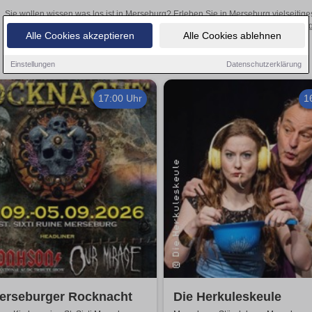
Sie wollen wissen was los ist in Merseburg? Erleben Sie in Merseburg vielseitig
Theateraufführungen oder aufregende Veranstaltungen in Merseburg –
Alle Cookies akzeptieren
Alle Cookies ablehnen
Einstellungen
Datenschutzerklärung
17:00 Uhr
1
Merseburger Rocknacht
Die Herkuleskeule