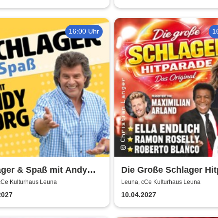
16:00 Uhr
1
ager & Spaß mit Andy
Die Große Schlager Hi
 und Gästen
- Das Original - 2027
cCe Kulturhaus Leuna
Leuna, cCe Kulturhaus Leuna
2027
10.04.2027