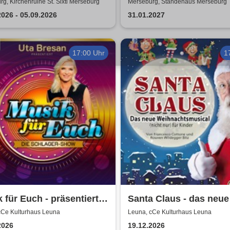
g, Kirchenruine St. Sixti Merseburg
Merseburg, Ständehaus Merseburg
2026 - 05.09.2026
31.01.2027
17:00 Uhr
1
 für Euch - präsentiert
Santa Claus - das neue
Uta Bresan
Weihnachtsmusical (ni
cCe Kulturhaus Leuna
Leuna, cCe Kulturhaus Leuna
nur) für Kinder
2026
19.12.2026