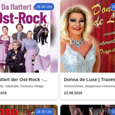
18:30 Uhr
2
attert der Ost-Rock -
Donna de Luxe | Traves
nk, A. Geißler, R.
Show
tz, Galahalle / Globana Village
Hohenmölsen, Bürgerhaus Hohenm
rnick
2026
22.08.2026
19:30 Uhr
1