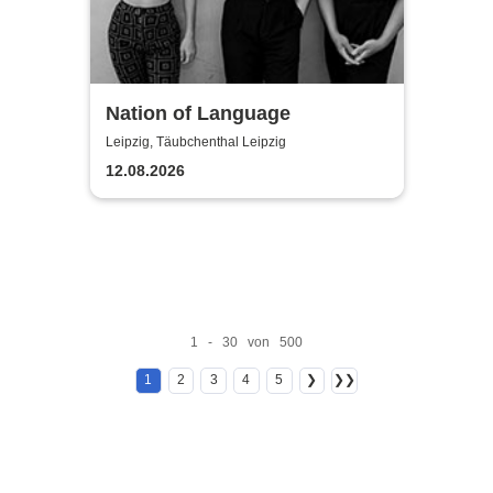
Nation of Language
Leipzig, Täubchenthal Leipzig
12.08.2026
1 - 30 von 500
1
2
3
4
5
❯
❯❯