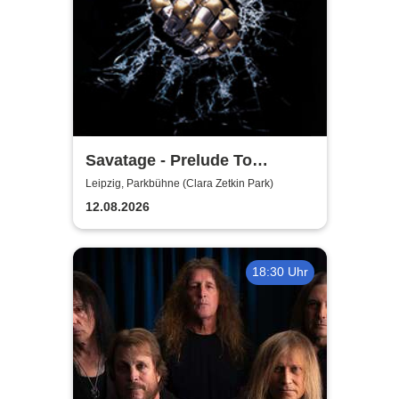
Savatage - Prelude To
Madness - Summer Tour 2026
Leipzig, Parkbühne (Clara Zetkin Park)
12.08.2026
18:30 Uhr