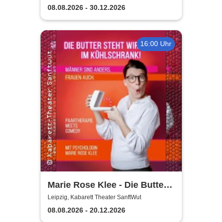
08.08.2026 - 30.12.2026
16:00 Uhr
Marie Rose Klee - Die Butter
steht wirklich im
Leipzig, Kabarett Theater SanftWut
Kühlschrank!
08.08.2026 - 20.12.2026