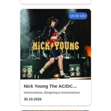
19:30 Uhr
Nick Young The AC/DC
Master-Band
Hohenmölsen, Bürgerhaus Hohenmölsen
30.10.2026