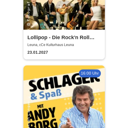
Lollipop - Die Rock'n Roll
Show - präsentiert von der
Leuna, cCe Kulturhaus Leuna
Wirtschaftswunder-Band
23.01.2027
16:00 Uhr