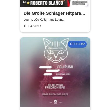
Die Große Schlager Hitparade
- Das Original - 2027
Leuna, cCe Kulturhaus Leuna
10.04.2027
18:00 Uhr