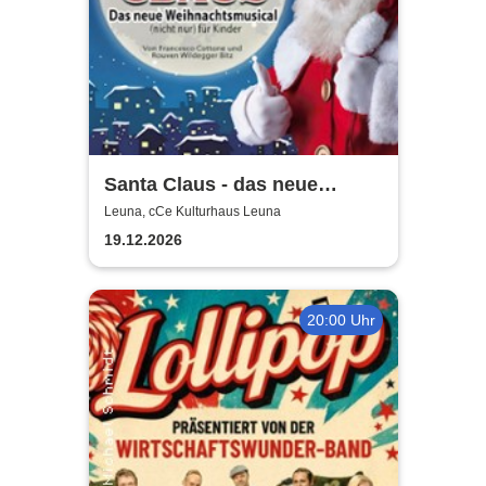
Santa Claus - das neue
Weihnachtsmusical (nicht
Leuna, cCe Kulturhaus Leuna
nur) für Kinder
19.12.2026
20:00 Uhr