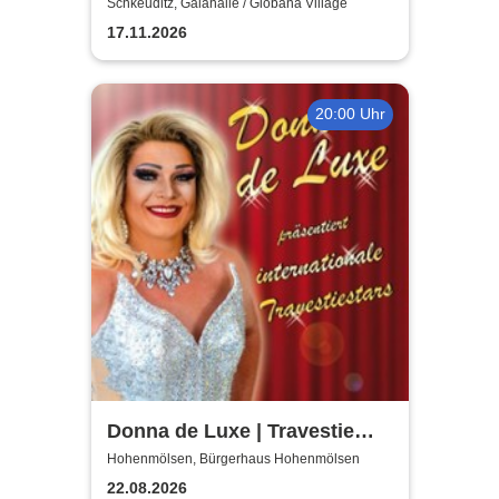
H.Blank, A. Geißler, R.
Schkeuditz, Galahalle / Globana Village
Köbernick
17.11.2026
20:00 Uhr
Donna de Luxe | Travestie
Show
Hohenmölsen, Bürgerhaus Hohenmölsen
22.08.2026