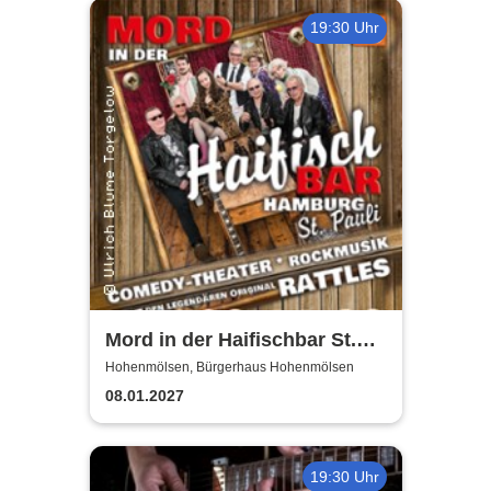
19:30 Uhr
Mord in der Haifischbar St.
Pauli - Theater IK's & The
Hohenmölsen, Bürgerhaus Hohenmölsen
Rattles - Theater & Musik
08.01.2027
19:30 Uhr