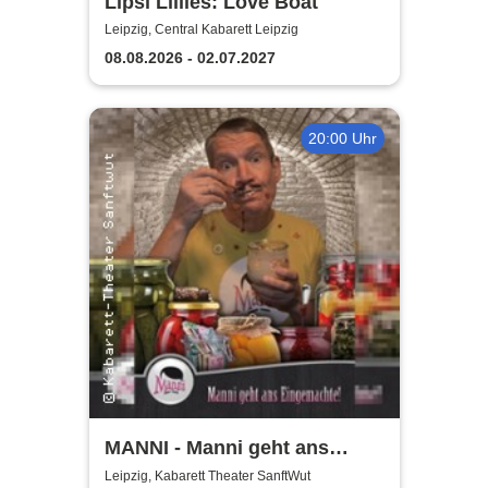
Lipsi Lillies: Love Boat
Leipzig, Central Kabarett Leipzig
08.08.2026 - 02.07.2027
20:00 Uhr
MANNI - Manni geht ans
Eingemachte
Leipzig, Kabarett Theater SanftWut