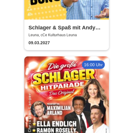
Schlager & Spaß mit Andy
Borg und Gästen
Leuna, cCe Kulturhaus Leuna
09.03.2027
16:00 Uhr