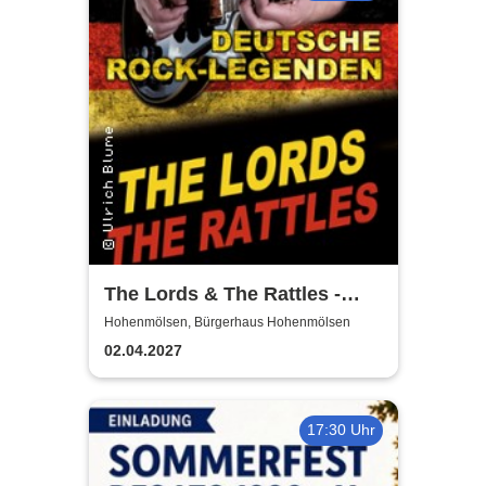
The Lords & The Rattles -
Deutsche Rocklegenden
Hohenmölsen, Bürgerhaus Hohenmölsen
02.04.2027
17:30 Uhr