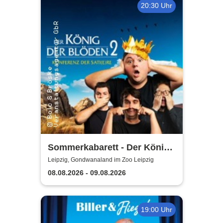
20:30 Uhr
Sommerkabarett - Der König
der Blöden 2 | Central
Leipzig, Gondwanaland im Zoo Leipzig
Kabarett Leipzig
08.08.2026 - 09.08.2026
19:00 Uhr