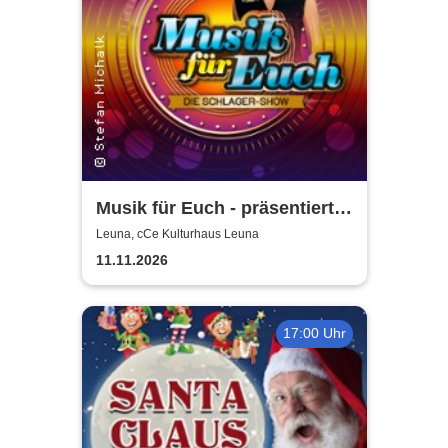
Musik für Euch - präsentiert
von Uta Bresan
Leuna, cCe Kulturhaus Leuna
11.11.2026
17:00 Uhr