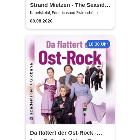
Strand Mietzen - The Seaside
Rave
Kabelsketal, Friedrichsbad Zwintschöna
08.08.2026
18:30 Uhr
Da flattert der Ost-Rock -