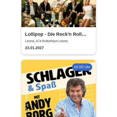
Lollipop - Die Rock'n Roll
Show - präsentiert von der
Leuna, cCe Kulturhaus Leuna
Wirtschaftswunder-Band
23.01.2027
16:00 Uhr