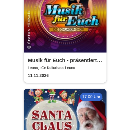
Musik für Euch - präsentiert
von Uta Bresan
Leuna, cCe Kulturhaus Leuna
11.11.2026
17:00 Uhr