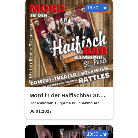
19:30 Uhr
Mord in der Haifischbar St.
Pauli - Theater IK's & The
Hohenmölsen, Bürgerhaus Hohenmölsen
Rattles - Theater & Musik
08.01.2027
19:30 Uhr