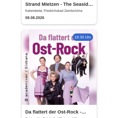
Strand Mietzen - The Seaside
Rave
Kabelsketal, Friedrichsbad Zwintschöna
08.08.2026
18:30 Uhr
Da flattert der Ost-Rock -