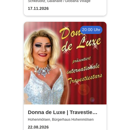
H.Blank, A. Geißler, R.
Schkeuditz, Galahalle / Globana Village
Köbernick
17.11.2026
20:00 Uhr
Donna de Luxe | Travestie
Show
Hohenmölsen, Bürgerhaus Hohenmölsen
22.08.2026