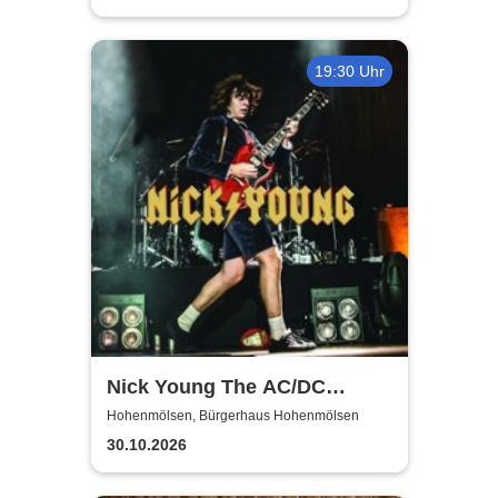
19:30 Uhr
Nick Young The AC/DC
Master-Band
Hohenmölsen, Bürgerhaus Hohenmölsen
30.10.2026