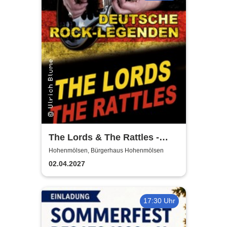
The Lords & The Rattles -
Deutsche Rocklegenden
Hohenmölsen, Bürgerhaus Hohenmölsen
02.04.2027
17:30 Uhr