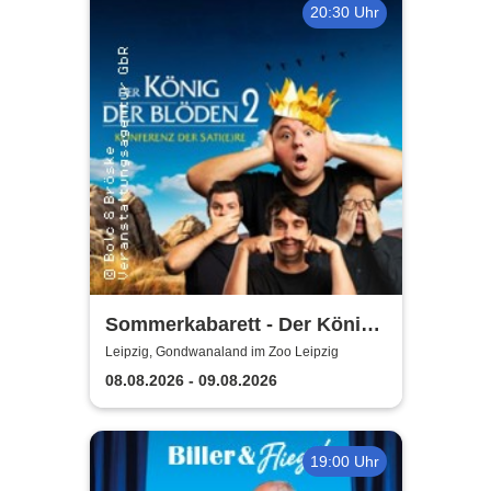
20:30 Uhr
Sommerkabarett - Der König
der Blöden 2 | Central
Leipzig, Gondwanaland im Zoo Leipzig
Kabarett Leipzig
08.08.2026 - 09.08.2026
19:00 Uhr