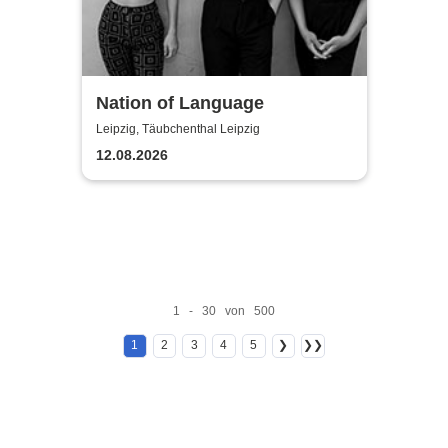
Nation of Language
Leipzig, Täubchenthal Leipzig
12.08.2026
1 - 30 von 500
1
2
3
4
5
❯
❯❯