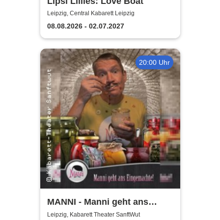
Lipsi Lillies: Love Boat
Leipzig, Central Kabarett Leipzig
08.08.2026 - 02.07.2027
20:00 Uhr
MANNI - Manni geht ans
Eingemachte
Leipzig, Kabarett Theater SanftWut