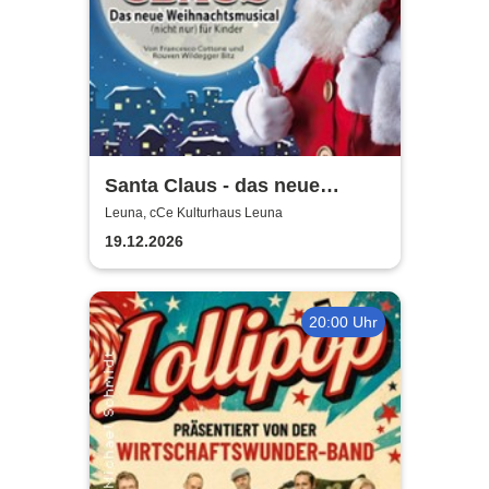
Santa Claus - das neue
Weihnachtsmusical (nicht
Leuna, cCe Kulturhaus Leuna
nur) für Kinder
19.12.2026
20:00 Uhr