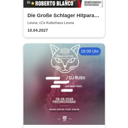
Die Große Schlager Hitparade
- Das Original - 2027
Leuna, cCe Kulturhaus Leuna
10.04.2027
18:00 Uhr