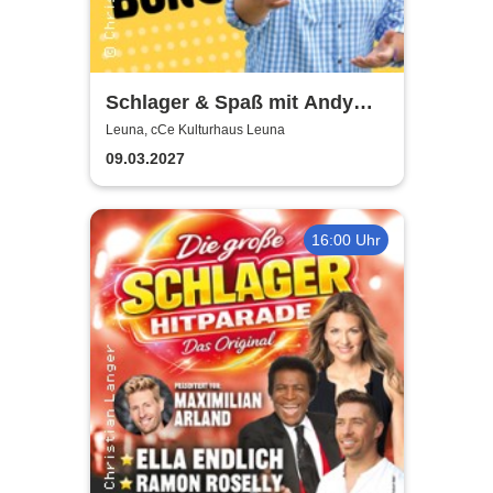
Schlager & Spaß mit Andy
Borg und Gästen
Leuna, cCe Kulturhaus Leuna
09.03.2027
16:00 Uhr