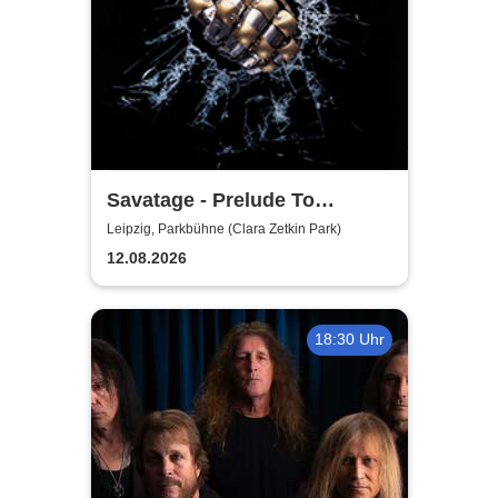
Savatage - Prelude To
Madness - Summer Tour 2026
Leipzig, Parkbühne (Clara Zetkin Park)
12.08.2026
18:30 Uhr