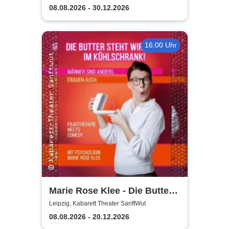
08.08.2026 - 30.12.2026
16:00 Uhr
Marie Rose Klee - Die Butter
steht wirklich im
Leipzig, Kabarett Theater SanftWut
Kühlschrank!
08.08.2026 - 20.12.2026