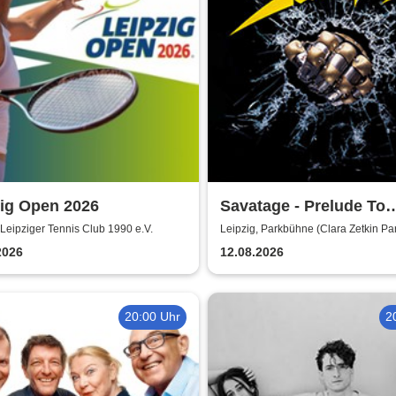
zig Open 2026
Savatage - Prelude To
Madness - Summer Tou
 Leipziger Tennis Club 1990 e.V.
Leipzig, Parkbühne (Clara Zetkin Pa
2026
12.08.2026
20:00 Uhr
2