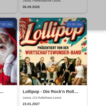
Napoli & Pietro Pato
Leuna, Friedenskirche Leuna
06.09.2026
7:00 Uhr
20:00 Uhr
Lollipop - Die Rock'n Roll
cht
Show - präsentiert von der
Leuna, cCe Kulturhaus Leuna
Wirtschaftswunder-Band
23.01.2027