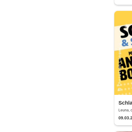
Schl
Borg
Leuna, 
09.03.