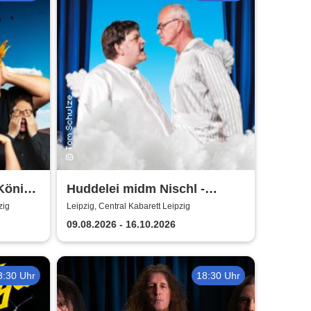
König
Huddelei midm Nischl -
Central Kabarett Leipzig
zig
Leipzig, Central Kabarett Leipzig
09.08.2026 - 16.10.2026
8:30 Uhr
18:30 Uhr