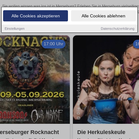
Sie wollen wissen was los ist in Merseburg? Erleben Sie in Merseburg vielseitig
Theateraufführungen oder aufregende Veranstaltungen in Merseburg –
Alle Cookies akzeptieren
Alle Cookies ablehnen
Einstellungen
Datenschutzerklärung
17:00 Uhr
1
Merseburger Rocknacht
Die Herkuleskeule