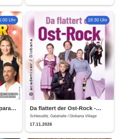
6:00 Uhr
18:30 Uhr
tparade
Da flattert der Ost-Rock -
H.Blank, A. Geißler, R.
Schkeuditz, Galahalle / Globana Village
Köbernick
17.11.2026