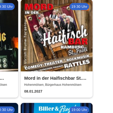
9:30 Uhr
19:30 Uhr
Mord in der Haifischbar St.
Pauli - Theater IK's & The
ölsen
Hohenmölsen, Bürgerhaus Hohenmölsen
Rattles - Theater & Musik
08.01.2027
0:30 Uhr
19:00 Uhr