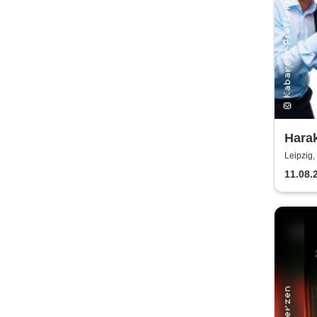
Harak
Pfeff
Leipzig,
11.08.