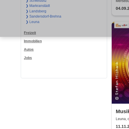
❯ Schkeuditz
Mersebur
❯ Markranstädt
04.09.
❯ Landsberg
❯ Sandersdorf-Brehna
❯ Leuna
Freizeit
Immobilien
Autos
Jobs
Musik
von 
Leuna, 
11.11.