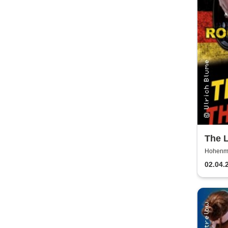
The L
Deut
Hohenmö
02.04.