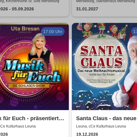
g, Kirchenruine St. Sixti Merseburg
Merseburg, Ständehaus Merseburg
2026 - 05.09.2026
31.01.2027
17:00 Uhr
1
 für Euch - präsentiert
Santa Claus - das neue
Uta Bresan
Weihnachtsmusical (ni
cCe Kulturhaus Leuna
Leuna, cCe Kulturhaus Leuna
nur) für Kinder
2026
19.12.2026