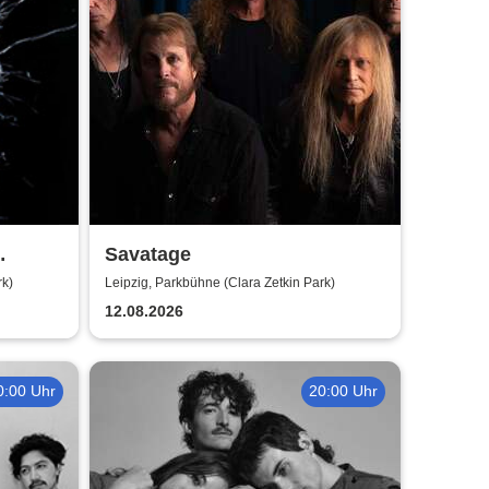
Savatage
r 2026
rk)
Leipzig, Parkbühne (Clara Zetkin Park)
12.08.2026
0:00 Uhr
20:00 Uhr