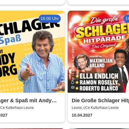
16:00 Uhr
1
ager & Spaß mit Andy
Die Große Schlager Hi
 und Gästen
- Das Original - 2027
cCe Kulturhaus Leuna
Leuna, cCe Kulturhaus Leuna
2027
10.04.2027