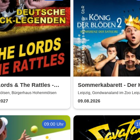
ords & The Rattles -
Sommerkabarett - Der 
sche Rocklegenden
der Blöden 2 | Central
lsen, Bürgerhaus Hohenmölsen
Leipzig, Gondwanaland im Zoo Leip
Kabarett Leipzig
2027
09.08.2026
09:00 Uhr
1