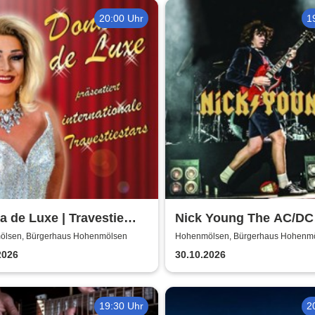
20:00 Uhr
1
 de Luxe | Travestie
Nick Young The AC/DC
w
Master-Band
lsen, Bürgerhaus Hohenmölsen
Hohenmölsen, Bürgerhaus Hohenm
2026
30.10.2026
19:30 Uhr
2