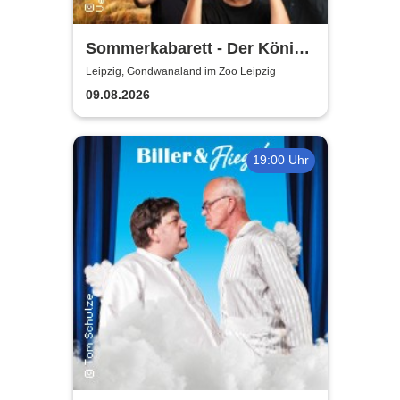
Sommerkabarett - Der König
der Blöden 2 | Central
Leipzig, Gondwanaland im Zoo Leipzig
Kabarett Leipzig
09.08.2026
19:00 Uhr