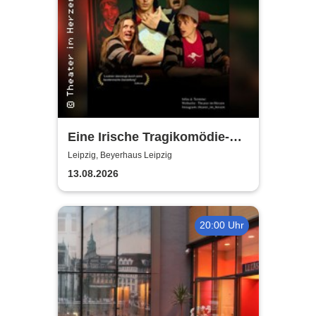
Eine Irische Tragikomödie-
Das Kleingeld | Getreu dem
Leipzig, Beyerhaus Leipzig
Motto: Wir lachen, weil wir
13.08.2026
weinen
20:00 Uhr