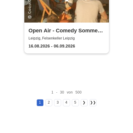
Open Air - Comedy Sommer
Shows | Felsenkeller Leipzig
Leipzig, Felsenkeller Leipzig
16.08.2026 - 06.09.2026
1 - 30 von 500
1
2
3
4
5
❯
❯❯