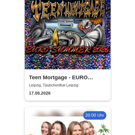
Teen Mortgage - EURO
SUMMER 2026
Leipzig, Täubchenthal Leipzig
17.08.2026
20:00 Uhr