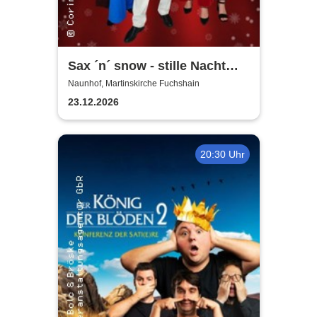
Sax ´n´ snow - stille Nacht
war gestern
Naunhof, Martinskirche Fuchshain
23.12.2026
20:30 Uhr