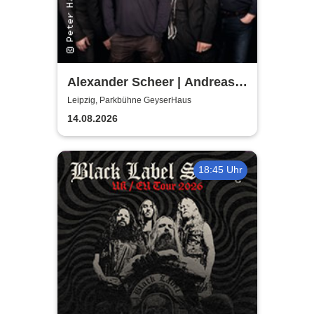
Alexander Scheer | Andreas
Dresen & Band spielen (nicht
Leipzig, Parkbühne GeyserHaus
nur) Gundermann
14.08.2026
18:45 Uhr