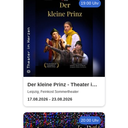
19:00 Uhr
Der kleine Prinz - Theater im
Herzen
Leipzig, Feinkost Sommertheater
17.08.2026 - 23.08.2026
20:00 Uhr