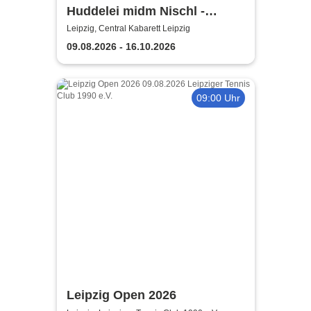
Huddelei midm Nischl -
Central Kabarett Leipzig
Leipzig, Central Kabarett Leipzig
09.08.2026 - 16.10.2026
09:00 Uhr
Leipzig Open 2026