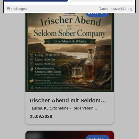
Einstellungen
Datenschutzerklärung
18:00 Uhr
Irischer Abend mit Seldom
Sober Company | Live-Musik
Taucha, Kulturscheune - Förderverein
Rittergutschloss Taucha e.V.
& Whisky in der
25.09.2026
Kulturscheune Taucha