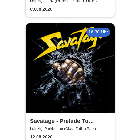
Leipzig, Leipziger Tennis Club 1990 e.V.
09.08.2026
18:30 Uhr
Savatage - Prelude To
Madness - Summer Tour 2026
Leipzig, Parkbühne (Clara Zetkin Park)
12.08.2026