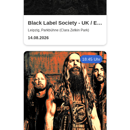
Black Label Society - UK / EU
TOUR 2026
Leipzig, Parkbühne (Clara Zetkin Park)
14.08.2026
18:45 Uhr