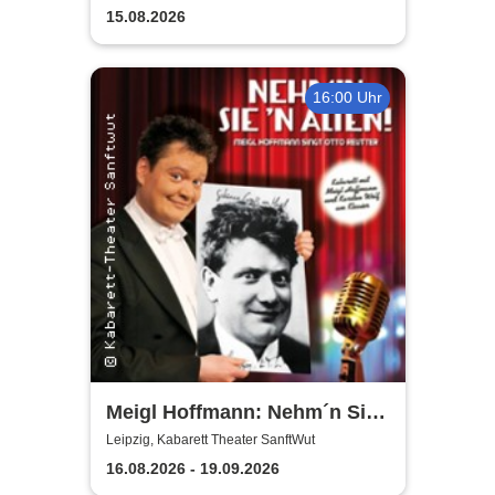
15.08.2026
16:00 Uhr
Meigl Hoffmann: Nehm´n Sie
´n Alten! - Ein Otto Reutter-
Leipzig, Kabarett Theater SanftWut
Abend
16.08.2026 - 19.09.2026