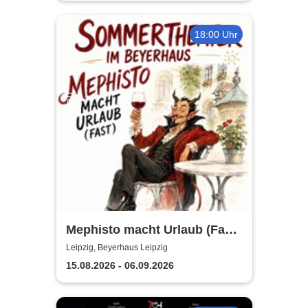
18:00 Uhr
Mephisto macht Urlaub (Fast)
- Sommertheater im
Leipzig, Beyerhaus Leipzig
Beyerhaus Leipzig
15.08.2026 - 06.09.2026