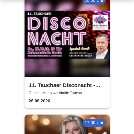
20:00 Uhr
11. Tauchaer Disconacht -
Herbstedition
Taucha, Mehrzweckhalle Taucha
26.09.2026
17:00 Uhr