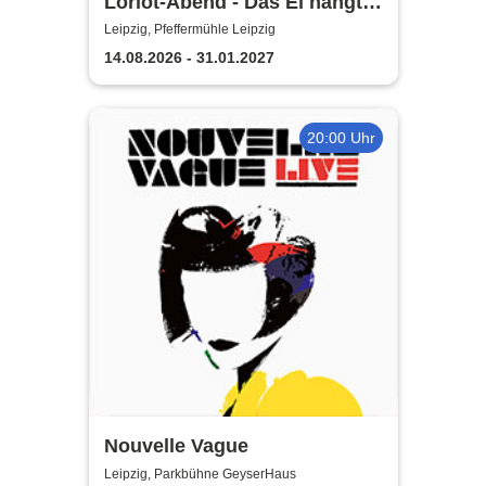
Loriot-Abend - Das Ei hängt
schief | Kabarett Leipziger
Leipzig, Pfeffermühle Leipzig
Pfeffermühle
14.08.2026 - 31.01.2027
20:00 Uhr
Nouvelle Vague
Leipzig, Parkbühne GeyserHaus