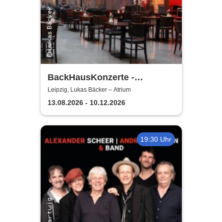
BackHausKonzerte -
Kammermusik mit der
Leipzig, Lukas Bäcker – Atrium
Sinfonia Leipzig
13.08.2026 - 10.12.2026
19:30 Uhr