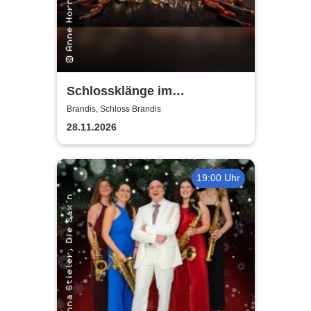
Schlossklänge im
Kerzenschein -
Brandis, Schloss Brandis
Adventskonzert
28.11.2026
19:00 Uhr