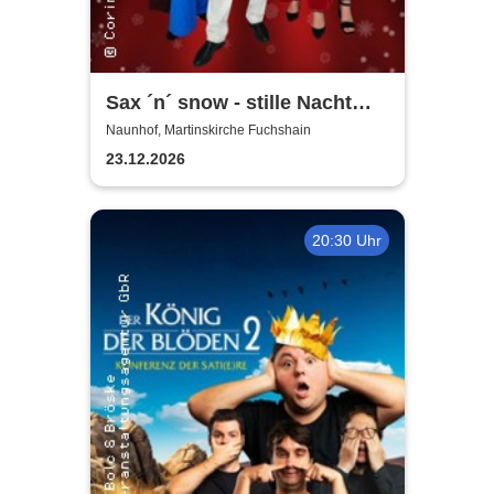
Sax ´n´ snow - stille Nacht
war gestern
Naunhof, Martinskirche Fuchshain
23.12.2026
20:30 Uhr