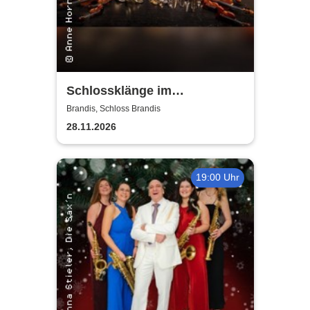
Schlossklänge im
Kerzenschein -
Brandis, Schloss Brandis
Adventskonzert
28.11.2026
19:00 Uhr