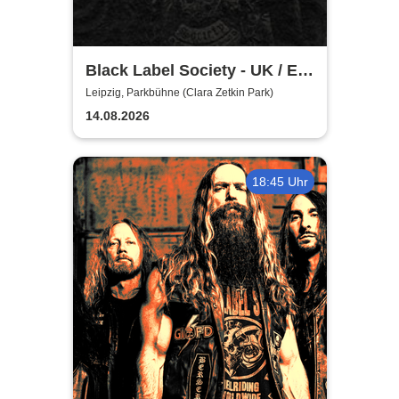
Black Label Society - UK / EU
TOUR 2026
Leipzig, Parkbühne (Clara Zetkin Park)
14.08.2026
18:45 Uhr