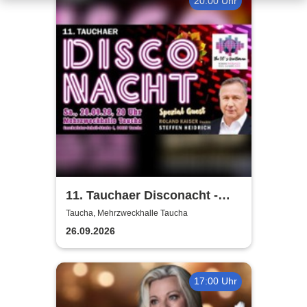
20:00 Uhr
11. Tauchaer Disconacht -
Herbstedition
Taucha, Mehrzweckhalle Taucha
26.09.2026
17:00 Uhr