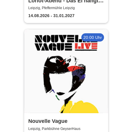
Loriot-Abend - Das Ei hängt
schief | Kabarett Leipziger
Leipzig, Pfeffermühle Leipzig
Pfeffermühle
14.08.2026 - 31.01.2027
20:00 Uhr
Nouvelle Vague
Leipzig, Parkbühne GeyserHaus