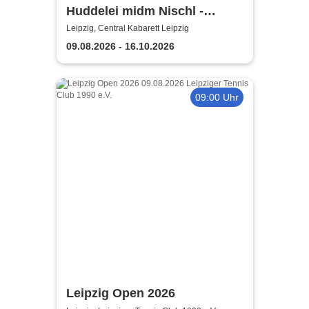
Huddelei midm Nischl -
Central Kabarett Leipzig
Leipzig, Central Kabarett Leipzig
09.08.2026 - 16.10.2026
09:00 Uhr
Leipzig Open 2026