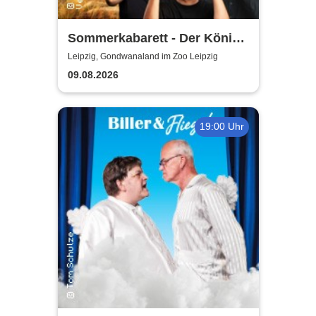
Sommerkabarett - Der König
der Blöden 2 | Central
Leipzig, Gondwanaland im Zoo Leipzig
Kabarett Leipzig
09.08.2026
19:00 Uhr