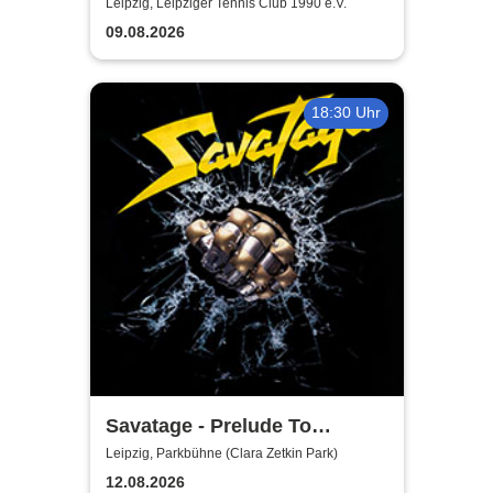
Leipzig, Leipziger Tennis Club 1990 e.V.
09.08.2026
18:30 Uhr
Savatage - Prelude To
Madness - Summer Tour 2026
Leipzig, Parkbühne (Clara Zetkin Park)
12.08.2026