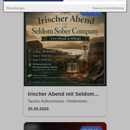
Einstellungen
Datenschutzerklärung
18:00 Uhr
Irischer Abend mit Seldom
Sober Company | Live-Musik
Taucha, Kulturscheune - Förderverein
Rittergutschloss Taucha e.V.
& Whisky in der
25.09.2026
Kulturscheune Taucha