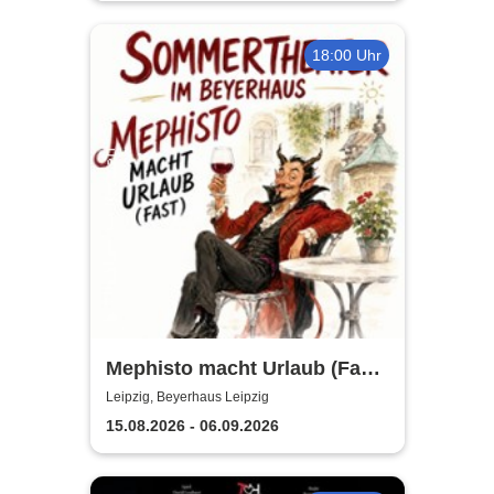
18:00 Uhr
Mephisto macht Urlaub (Fast)
- Sommertheater im
Leipzig, Beyerhaus Leipzig
Beyerhaus Leipzig
15.08.2026 - 06.09.2026