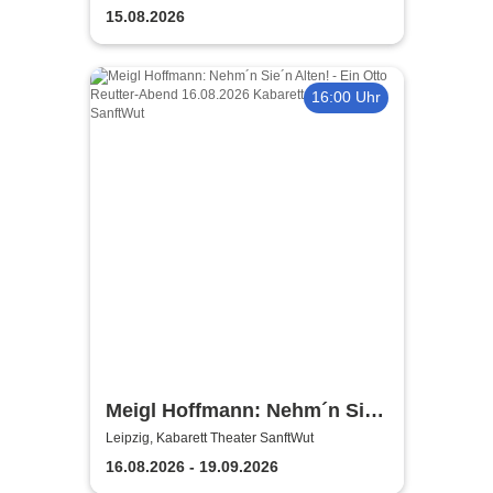
15.08.2026
16:00 Uhr
Meigl Hoffmann: Nehm´n Sie
´n Alten! - Ein Otto Reutter-
Leipzig, Kabarett Theater SanftWut
Abend
16.08.2026 - 19.09.2026