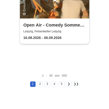
Open Air - Comedy Sommer
Shows | Felsenkeller Leipzig
Leipzig, Felsenkeller Leipzig
16.08.2026 - 06.09.2026
1 - 30 von 500
1
2
3
4
5
❯
❯❯