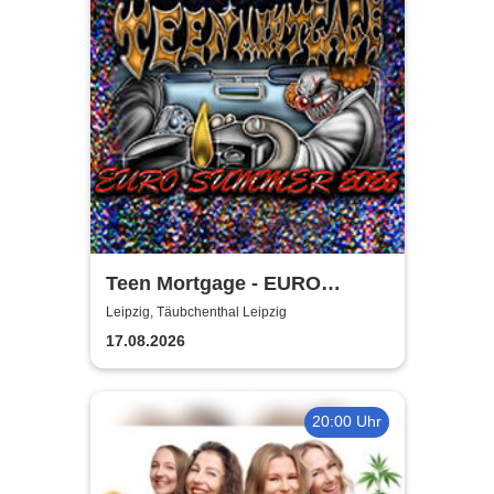
Teen Mortgage - EURO
SUMMER 2026
Leipzig, Täubchenthal Leipzig
17.08.2026
20:00 Uhr