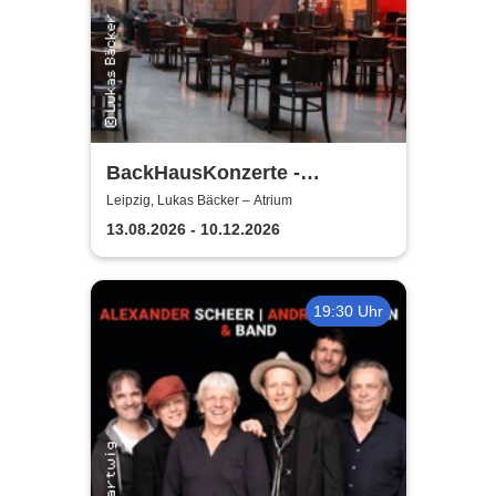
BackHausKonzerte -
Kammermusik mit der
Leipzig, Lukas Bäcker – Atrium
Sinfonia Leipzig
13.08.2026 - 10.12.2026
19:30 Uhr