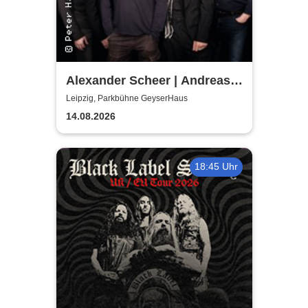
Alexander Scheer | Andreas
Dresen & Band spielen (nicht
Leipzig, Parkbühne GeyserHaus
nur) Gundermann
14.08.2026
18:45 Uhr