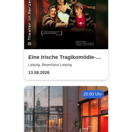
Eine Irische Tragikomödie-
Das Kleingeld | Getreu dem
Leipzig, Beyerhaus Leipzig
Motto: Wir lachen, weil wir
13.08.2026
weinen
20:00 Uhr