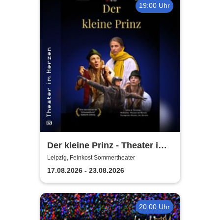
19:00 Uhr
Der kleine Prinz - Theater im
Herzen
Leipzig, Feinkost Sommertheater
17.08.2026 - 23.08.2026
20:00 Uhr