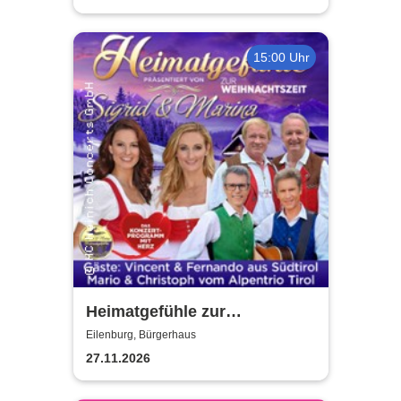
15:00 Uhr
Heimatgefühle zur
Weihnachtszeit 2026 - Das
Eilenburg, Bürgerhaus
Konzertprogramm mit Herz
27.11.2026