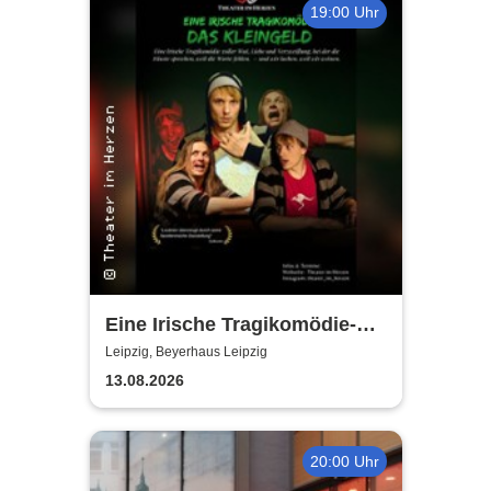
19:00 Uhr
Eine Irische Tragikomödie-
Das Kleingeld | Getreu dem
Leipzig, Beyerhaus Leipzig
Motto: Wir lachen, weil wir
13.08.2026
weinen
20:00 Uhr