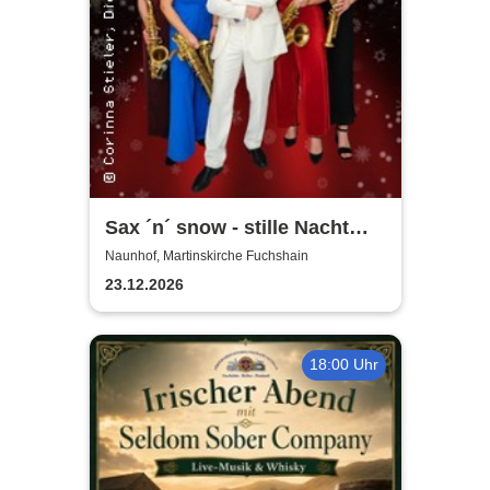
Sax ´n´ snow - stille Nacht
war gestern
Naunhof, Martinskirche Fuchshain
23.12.2026
18:00 Uhr