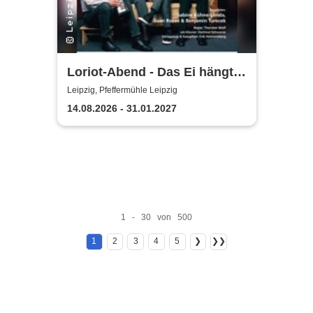
Loriot-Abend - Das Ei hängt
schief | Kabarett Leipziger
Leipzig, Pfeffermühle Leipzig
Pfeffermühle
14.08.2026 - 31.01.2027
1 - 30 von 500
1
2
3
4
5
❯
❯❯