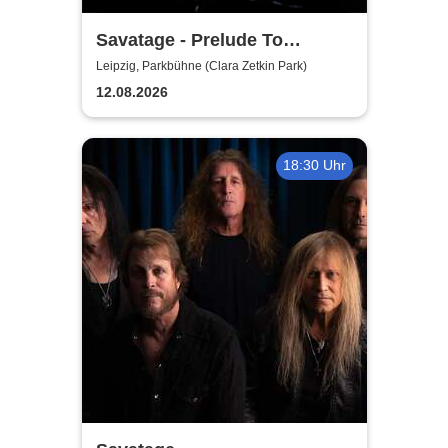
Savatage - Prelude To
Madness - Summer Tour 2026
Leipzig, Parkbühne (Clara Zetkin Park)
12.08.2026
18:30 Uhr