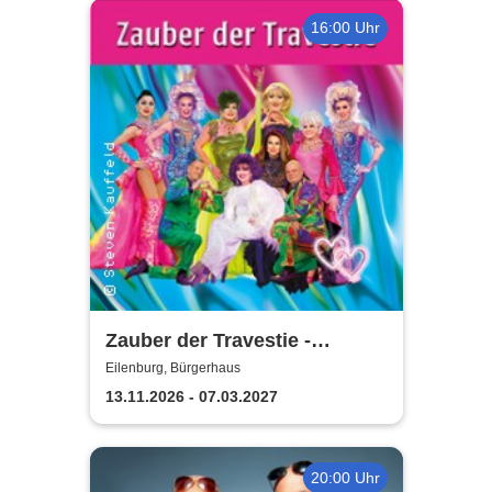
16:00 Uhr
Zauber der Travestie -
Fräulein Luise und ihr
Eilenburg, Bürgerhaus
Ensemble - das Original
13.11.2026 - 07.03.2027
20:00 Uhr