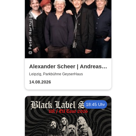
Alexander Scheer | Andreas
Dresen & Band spielen (nicht
Leipzig, Parkbühne GeyserHaus
nur) Gundermann
14.08.2026
18:45 Uhr