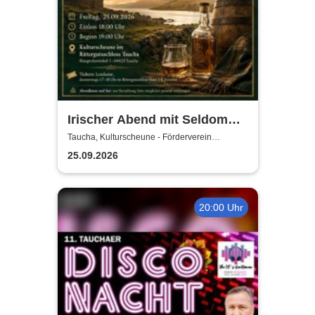
Irischer Abend mit Seldom
Sober Company | Live-Musik
Taucha, Kulturscheune - Förderverein
Rittergutschloss Taucha e.V.
& Whisky in der
25.09.2026
Kulturscheune Taucha
20:00 Uhr