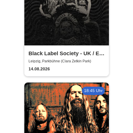
Black Label Society - UK / EU
TOUR 2026
Leipzig, Parkbühne (Clara Zetkin Park)
14.08.2026
18:45 Uhr