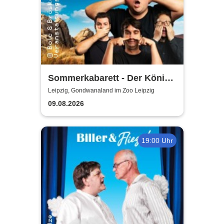
Sommerkabarett - Der König
der Blöden 2 | Central
Leipzig, Gondwanaland im Zoo Leipzig
Kabarett Leipzig
09.08.2026
19:00 Uhr