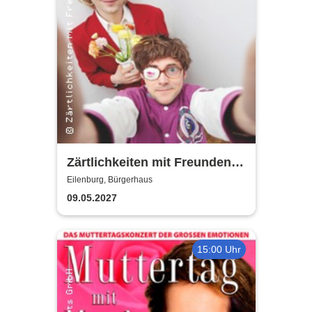
Zärtlichkeiten mit Freunden -
Rico Rohs und das Ines
Eilenburg, Bürgerhaus
Fleiwa Quartett
09.05.2027
15:00 Uhr