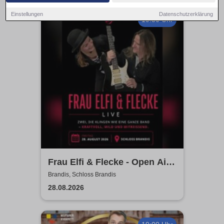
Einstellungen
Datenschutzerklärung
19:30 Uhr
Frau Elfi & Flecke - Open Air
Konzert
Brandis, Schloss Brandis
28.08.2026