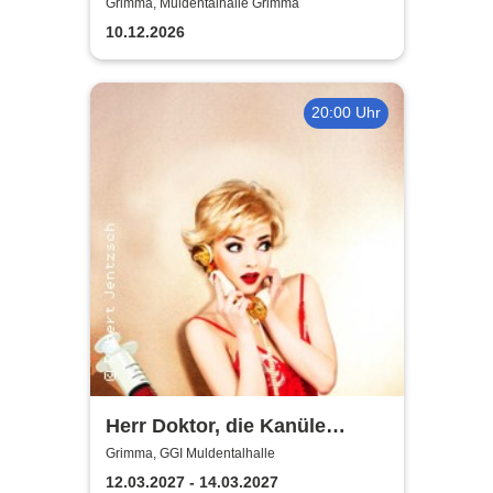
Das Musical für die ganze
Grimma, Muldentalhalle Grimma
Familie
10.12.2026
20:00 Uhr
Herr Doktor, die Kanüle
klemmt
Grimma, GGI Muldentalhalle
12.03.2027 - 14.03.2027