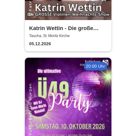
Katrin Wettin - Die große
Violinen-Weihnachts-Show
Taucha, St. Moritz Kirche
05.12.2026
20:00 Uhr