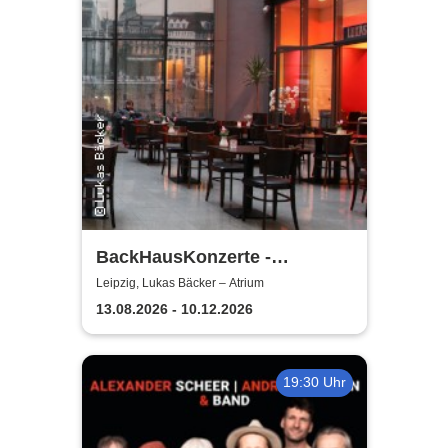
BackHausKonzerte -
Kammermusik mit der
Leipzig, Lukas Bäcker – Atrium
Sinfonia Leipzig
13.08.2026 - 10.12.2026
19:30 Uhr