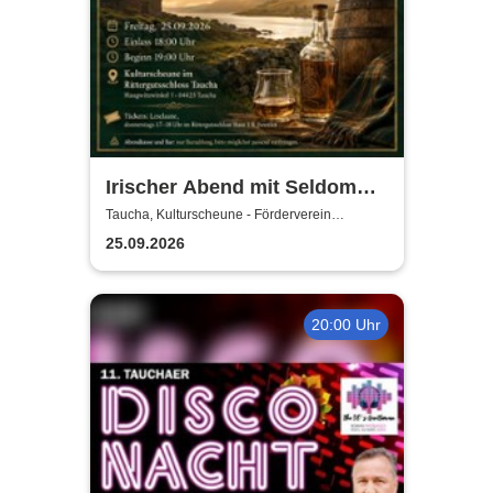
Irischer Abend mit Seldom
Sober Company | Live-Musik
Taucha, Kulturscheune - Förderverein
Rittergutschloss Taucha e.V.
& Whisky in der
25.09.2026
Kulturscheune Taucha
20:00 Uhr