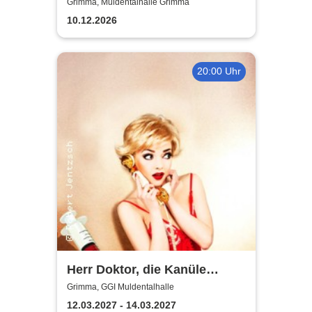
Das Musical für die ganze
Grimma, Muldentalhalle Grimma
Familie
10.12.2026
20:00 Uhr
Herr Doktor, die Kanüle
klemmt
Grimma, GGI Muldentalhalle
12.03.2027 - 14.03.2027