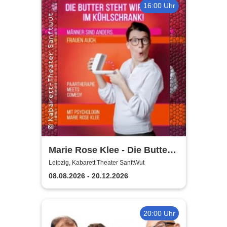
16:00 Uhr
Marie Rose Klee - Die Butter
steht wirklich im
Leipzig, Kabarett Theater SanftWut
Kühlschrank!
08.08.2026 - 20.12.2026
20:00 Uhr