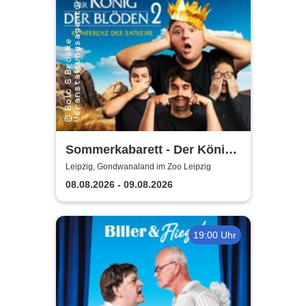
Sommerkabarett - Der König
der Blöden 2 | Central
Leipzig, Gondwanaland im Zoo Leipzig
Kabarett Leipzig
08.08.2026 - 09.08.2026
19:00 Uhr