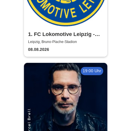
1. FC Lokomotive Leipzig -
Regionalliga Nordost
Leipzig, Bruno-Plache-Stadion
2026/2027
08.08.2026
19:00 Uhr