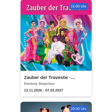
16:00 Uhr
Zauber der Travestie -
Fräulein Luise und ihr
Eilenburg, Bürgerhaus
Ensemble - das Original
13.11.2026 - 07.03.2027
20:00 Uhr