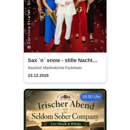
Sax ´n´ snow - stille Nacht
war gestern
Naunhof, Martinskirche Fuchshain
23.12.2026
18:00 Uhr