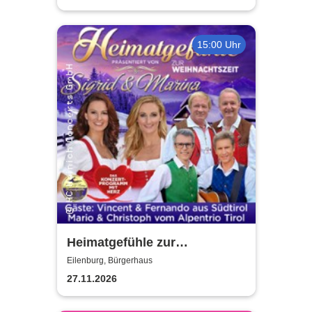
15:00 Uhr
Heimatgefühle zur
Weihnachtszeit 2026 - Das
Eilenburg, Bürgerhaus
Konzertprogramm mit Herz
27.11.2026