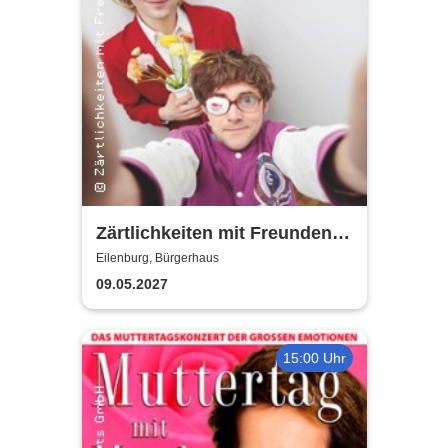
Zärtlichkeiten mit Freunden -
Rico Rohs und das Ines
Eilenburg, Bürgerhaus
Fleiwa Quartett
09.05.2027
15:00 Uhr