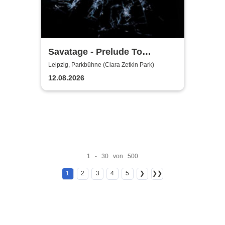
Savatage - Prelude To
Madness - Summer Tour 2026
Leipzig, Parkbühne (Clara Zetkin Park)
12.08.2026
1 - 30 von 500
1
2
3
4
5
❯
❯❯