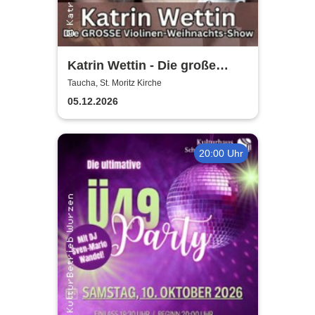
Katrin Wettin - Die große
Violinen-Weihnachts-Show
Taucha, St. Moritz Kirche
05.12.2026
20:00 Uhr