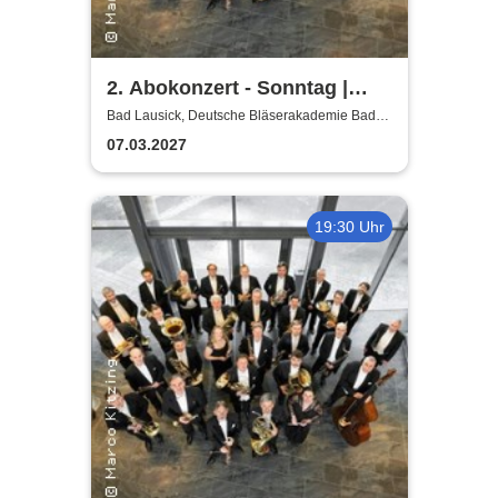
2. Abokonzert - Sonntag |
Sächsische
Bad Lausick, Deutsche Bläserakademie Bad
Lausick
Bläserphilharmonie
07.03.2027
19:30 Uhr