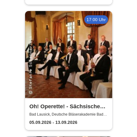
17:00 Uhr
Oh! Operette! - Sächsische
Bläserphilharmonie
Bad Lausick, Deutsche Bläserakademie Bad
Lausick
05.09.2026 - 13.09.2026