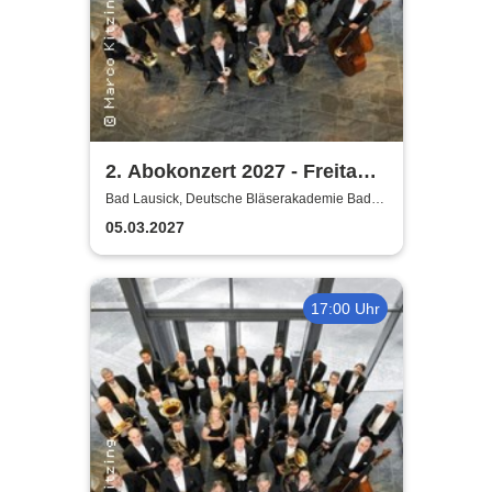
2. Abokonzert 2027 - Freitag |
Sächsische
Bad Lausick, Deutsche Bläserakademie Bad
Lausick
Bläserphilharmonie
05.03.2027
17:00 Uhr