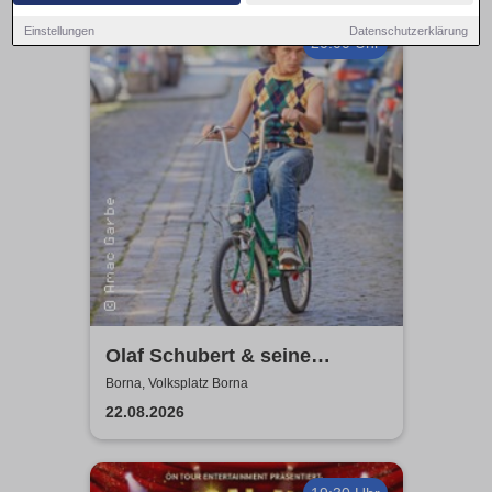
Einstellungen
Datenschutzerklärung
20:00 Uhr
Olaf Schubert & seine
Freunde - Jetzt oder now!
Borna, Volksplatz Borna
22.08.2026