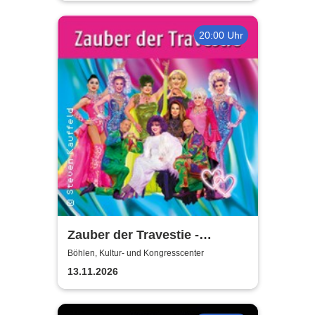
20:00 Uhr
Zauber der Travestie -
Fräulein Luise und ihr
Böhlen, Kultur- und Kongresscenter
Ensemble - das Original
13.11.2026