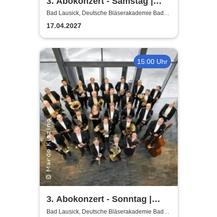
3. Abokonzert - Samstag |
Sächsische
Bad Lausick, Deutsche Bläserakademie Bad
Lausick
Bläserphilharmonie
17.04.2027
15:00 Uhr
3. Abokonzert - Sonntag |
Sächsische
Bad Lausick, Deutsche Bläserakademie Bad