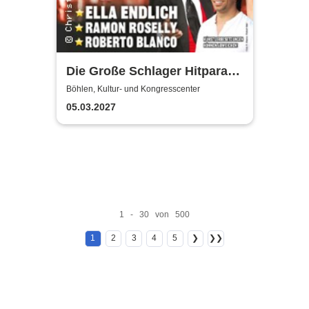
Die Große Schlager Hitparade
- Das Original - 2027
Böhlen, Kultur- und Kongresscenter
05.03.2027
1 - 30 von 500
1
2
3
4
5
❯
❯❯