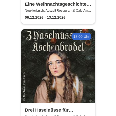
Eine Weihnachtsgeschichte -
Komödie Leipzig /
Neukieritzsch, Auszeit Restaurant & Cafe Am
Schwanenpark
Weihnachtstheater u.
06.12.2026 - 13.12.2026
Dinnershow
18:00 Uhr
Drei Haselnüsse für