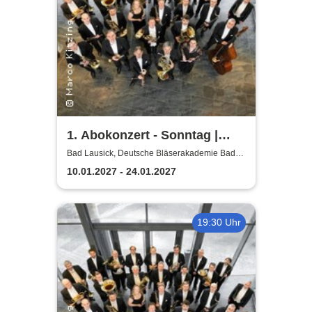
1. Abokonzert - Sonntag |
Sächsische
Bad Lausick, Deutsche Bläserakademie Bad
Lausick
Bläserphilharmonie
10.01.2027 - 24.01.2027
19:30 Uhr