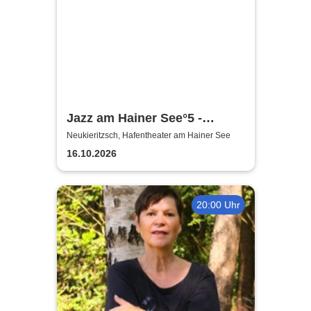
Jazz am Hainer See°5 -
Amarcord in Jazz | Wiesner4
Neukieritzsch, Hafentheater am Hainer See
präsentieren
16.10.2026
20:00 Uhr