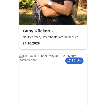
Gaby Rückert -
Traditionskonzert am Hainer
Neukieritzsch, Hafentheater am Hainer See
See
24.10.2026
17:30 Uhr