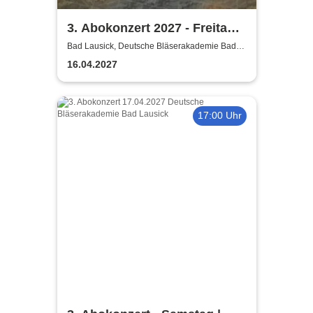
3. Abokonzert 2027 - Freitag |
Sächsische
Bad Lausick, Deutsche Bläserakademie Bad
Lausick
Bläserphilharmonie
16.04.2027
17:00 Uhr