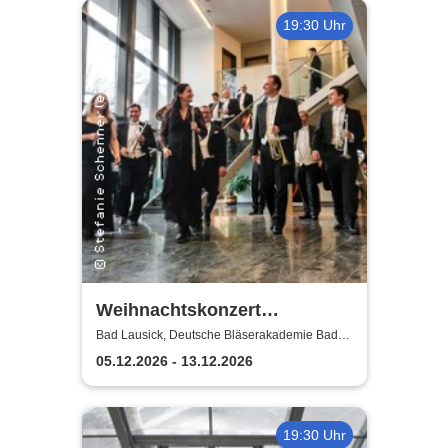
19:30 Uhr
Weihnachtskonzert
Adventsglühen - Sächsische
Bad Lausick, Deutsche Bläserakademie Bad
Lausick
Bläserphilharmonie
05.12.2026 - 13.12.2026
19:30 Uhr