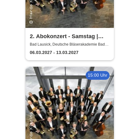
2. Abokonzert - Samstag |
Sächsische
Bad Lausick, Deutsche Bläserakademie Bad
Lausick
Bläserphilharmonie
06.03.2027 - 13.03.2027
15:00 Uhr