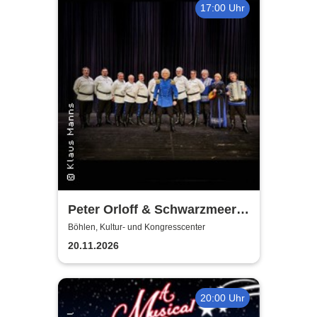
17:00 Uhr
Peter Orloff & Schwarzmeer
Kosaken Chor - Die
Böhlen, Kultur- und Kongresscenter
Abschiedstournee
20.11.2026
20:00 Uhr