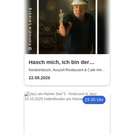
Hasch mich, Ich bin der
Mörder | Auszeit
Neukieritzsch, Auszeit Restaurant & Cafe Am
Schwanenpark
Neukieritzsch
22.08.2026
19:30 Uhr