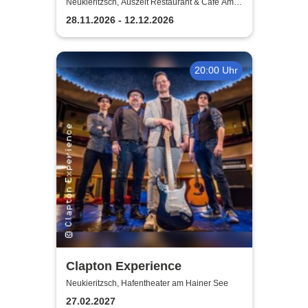
Aschenbrödel im Auszeit
Neukieritzsch, Auszeit Restaurant & Cafe Am
Schwanenpark
Neukieritzsch
28.11.2026 - 12.12.2026
20:00 Uhr
Clapton Experience
Neukieritzsch, Hafentheater am Hainer See
27.02.2027