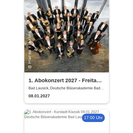
1. Abokonzert 2027 - Freitag |
Sächsische
Bad Lausick, Deutsche Bläserakademie Bad
Lausick
Bläserphilharmonie
08.01.2027
17:00 Uhr