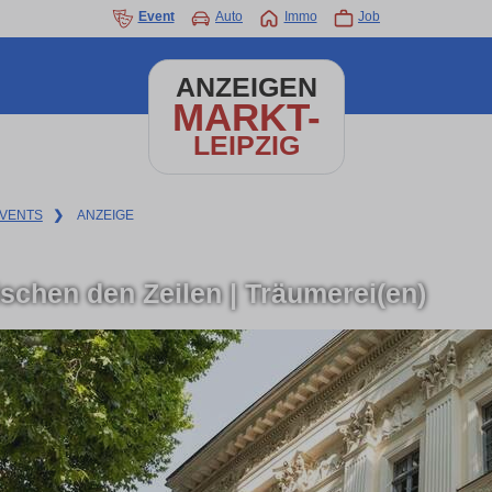
Event
Auto
Immo
Job
ANZEIGEN
MARKT-
LEIPZIG
VENTS
❯
ANZEIGE
schen den Zeilen | Träumerei(en)