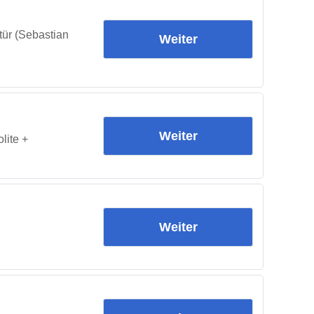
tür (Sebastian
Weiter
Weiter
lite +
Weiter