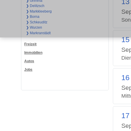
13
❯ Grimma
❯ Delitzsch
Se
❯ Markkleeberg
❯ Borna
Son
❯ Schkeuditz
❯ Wurzen
❯ Markranstädt
15
Freizeit
Se
Immobilien
Die
Autos
Jobs
16
Se
Mit
17
Se