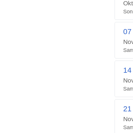
Okt
Son
07
No
Sam
14
No
Sam
21
No
Sam