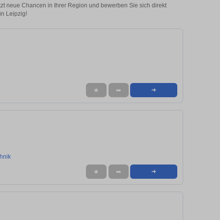
etzt neue Chancen in Ihrer Region und bewerben Sie sich direkt
in Leipzig!
★
➦
➜
hnik
★
➦
➜