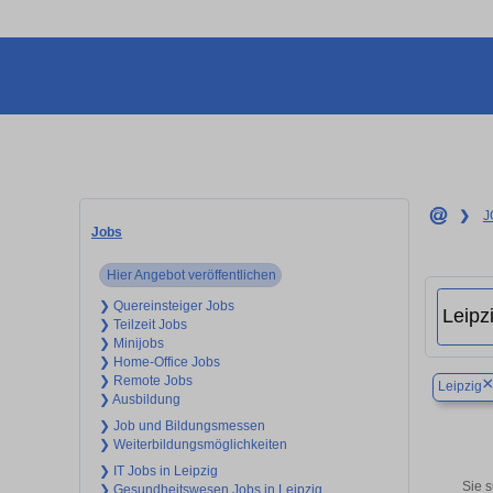
❯
J
Jobs
Hier Angebot veröffentlichen
❯ Quereinsteiger Jobs
❯ Teilzeit Jobs
❯ Minijobs
❯ Home-Office Jobs
❯ Remote Jobs
Leipzig
❯ Ausbildung
❯ Job und Bildungsmessen
❯ Weiterbildungsmöglichkeiten
❯ IT Jobs in Leipzig
Sie s
❯ Gesundheitswesen Jobs in Leipzig