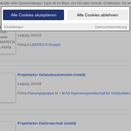
kräfte oder Quereinsteiger. Egal ob im Büro, vor Ort oder remote: Entdecken Sie j
auf passende Projektleiter-Stellen 
Alle Cookies akzeptieren
Alle Cookies ablehnen
Projektleiter (m/w/d) TGA - Schwerpunkt SHK
Einstellungen
Datenschutzerklärung
Leipzig, 04103
Firma:
CLIMATECH Gruppe
Projektleiter Gebäudeautomation (m/w/d)
Leipzig, 04109
Firma:
Planungsgruppe M + M AG Ingenieurgesellschaft für Gebäudetec
Projektleiter Elektrotechnik (m/w/d)