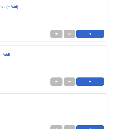
evit (m/w/d)
★
➦
➜
(m/w/d)
★
➦
➜