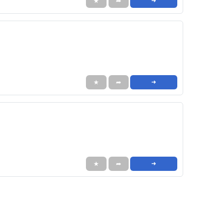
★
➦
➜
★
➦
➜
★
➦
➜