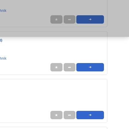
hnik
★
➦
➜
d)
hnik
★
➦
➜
★
➦
➜