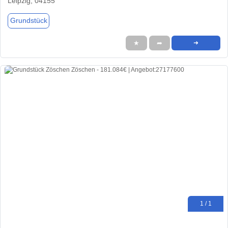
Leipzig, 04155
Grundstück
★
➦
➜
1 / 1