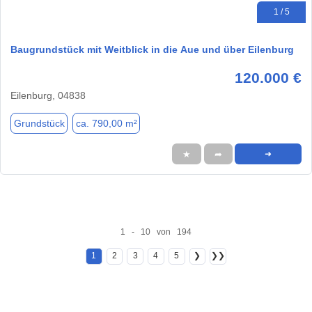
1 / 5
Baugrundstück mit Weitblick in die Aue und über Eilenburg
120.000 €
Eilenburg, 04838
Grundstück
ca. 790,00 m²
★
➦
➜
1 - 10 von 194
1
2
3
4
5
❯
❯❯