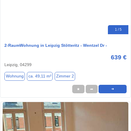
1 / 5
2-RaumWohnung in Leipzig Stötteritz - Wentzel Dr -
639 €
Leipzig, 04299
Wohnung
ca. 49,11 m²
Zimmer 2
★
➦
➜