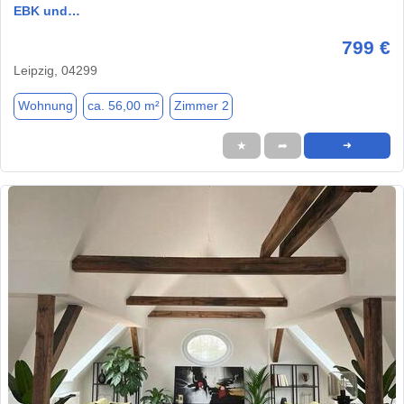
EBK und…
799 €
Leipzig, 04299
Wohnung
ca. 56,00 m²
Zimmer 2
★
➦
➜