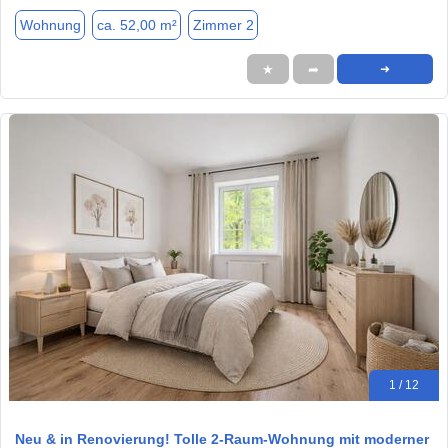
Wohnung
ca. 52,00 m²
Zimmer 2
★
➦
➜
1 / 12
Neu & in Renovierung! Tolle 2-Raum-Wohnung mit moderner