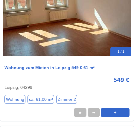
1 / 1
Wohnung zum Mieten in Leipzig 549 € 61 m²
549 €
Leipzig, 04299
Wohnung
ca. 61,00 m²
Zimmer 2
★
➦
➜