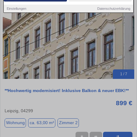
Einstellungen
Datenschutzerklärung
1 / 7
**Hochwertig modernisiert! Inklusive Balkon & neuer EBK!**
899 €
Leipzig, 04299
Wohnung
ca. 63,00 m²
Zimmer 2
★
➦
➜