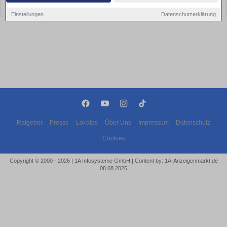
bald wieder vorbei!
Einstellungen
Datenschutzerklärung
Ratgeber
Presse
Lokales
Über Uns
Impressum
Datenschutz
Cookies
Copyright © 2000 - 2026 | 1A Infosysteme GmbH | Content by: 1A-Anzeigenmarkt.de
08.08.2026