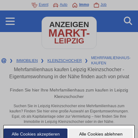
Event
Auto
Immo
Job
ANZEIGEN
MARKT-
LEIPZIG
MEHRFAMILIENHAUS-
❯
IMMOBILIEN
❯
KLEINZSCHOCHER
❯
KAUFEN
Mehrfamilienhaus kaufen Leipzig Kleinzschocher -
Eigentumswohnung in der Nähe finden auch von privat
Finden Sie hier Ihre Mehrfamilienhaus zum kaufen in Leipzig
Kleinzschocher
Suchen Sie in Leipzig Kleinzschocher eine Mehrfamilienhaus zum
kaufen? Finden Sie hier eine große Auswahl an Eigentumswohnungen.
Egal, ob als Kapitalanlage oder zur Vermietung – hier finden Sie Ihre
Immobilie in Leipzig Kleinzschocher oder in der Nähe.
Alle Cookies akzeptieren
Alle Cookies ablehnen
Leider konnten wir derzeit keine passenden Objekte finden. Schauen Sie