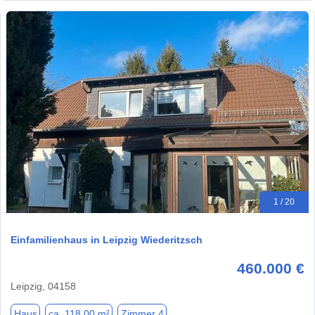
1 / 20
Einfamilienhaus in Leipzig Wiederitzsch
460.000 €
Leipzig, 04158
Haus
ca. 118,00 m²
Zimmer 4