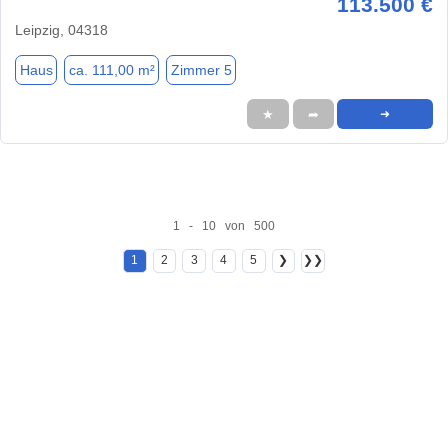
113.500 €
Leipzig, 04318
Haus
ca. 111,00 m²
Zimmer 5
★
➦
➜
1 - 10 von 500
1
2
3
4
5
❯
❯❯