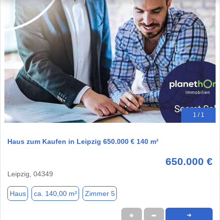
1 / 1
Haus zum Kaufen in Leipzig 650.000 € 140 m²
650.000 €
Leipzig, 04349
Haus
ca. 140,00 m²
Zimmer 5
★
➦
➜