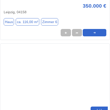
350.000 €
Leipzig, 04158
Haus
ca. 116,00 m²
Zimmer 6
★
➦
➜