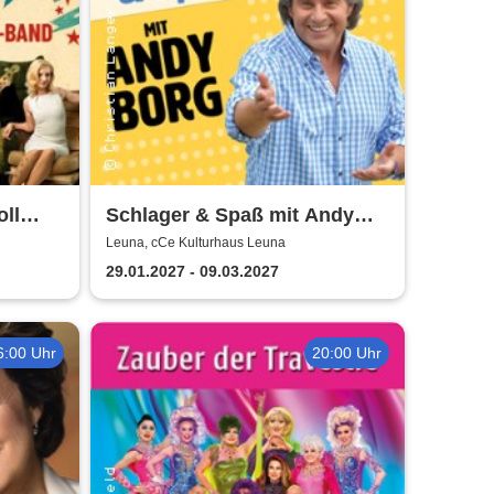
oll
Schlager & Spaß mit Andy
 der
Borg und Gästen
Leuna, cCe Kulturhaus Leuna
nd
29.01.2027 - 09.03.2027
6:00 Uhr
20:00 Uhr