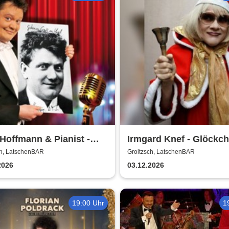
Hoffmann & Pianist -
Irmgard Knef - Glöckc
n Sie´n Alten! | Ein Otto
hier - Glöckchen da |
ch, LatschenBAR
Groitzsch, LatschenBAR
ter-Abend
LatschenBAR
2026
03.12.2026
19:00 Uhr
1