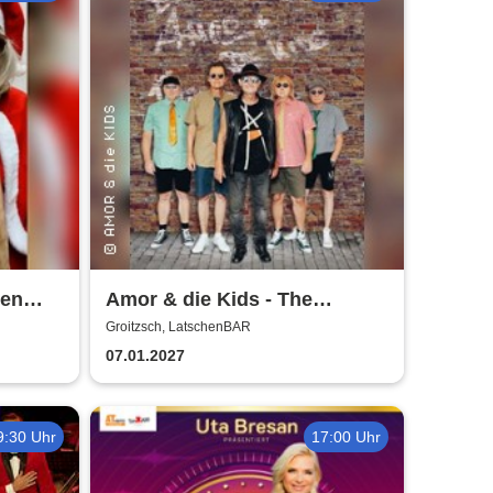
hen
Amor & die Kids - The
Bockwurst returns !
Groitzsch, LatschenBAR
07.01.2027
9:30 Uhr
17:00 Uhr