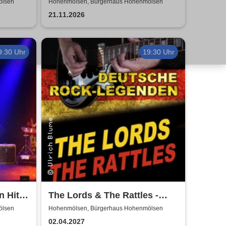
Revival Show - a tribute to
ölsen
Hohenmölsen, Bürgerhaus Hohenmölsen
ABBA
21.11.2026
9:30 Uhr
19:30 Uhr
n Hits
The Lords & The Rattles -
 - 2027
Deutsche Rocklegenden
ölsen
Hohenmölsen, Bürgerhaus Hohenmölsen
02.04.2027