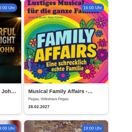
0:00 Uhr
16:00 Uhr
 John /
Musical Family Affairs -
präsentiert von AMuThea
Pegau, Volkshaus Pegau
28.02.2027
9:00 Uhr
19:00 Uhr