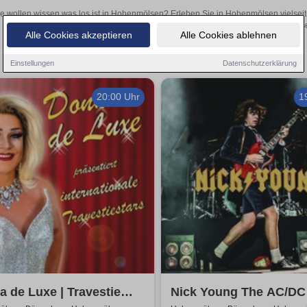
e wollen wissen was los ist in Hohenmölsen? Erleben Sie in Hohenmölsen vielseit
Theateraufführungen oder aufregende Veranstaltungen in Hohenmölsen 
Alle Cookies akzeptieren
Alle Cookies ablehnen
Einstellungen
Datenschutzerklärung
20:00 Uhr
1
 de Luxe | Travestie
Nick Young The AC/DC