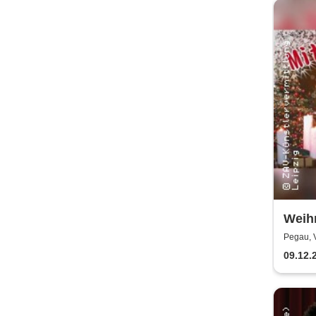
Weihn
Holzh
Pegau, 
Sack
09.12.