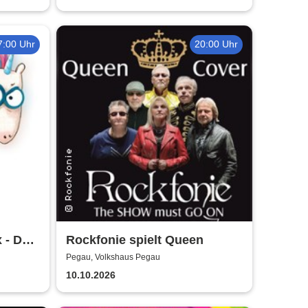
7:00 Uhr
20:00 Uhr
x - Das
Rockfonie spielt Queen
rtstag
Pegau, Volkshaus Pegau
10.10.2026