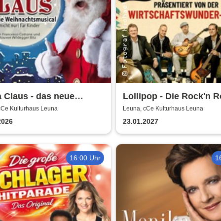
 Claus - das neue
Lollipop - Die Rock'n R
achtsmusical (nicht
Show - präsentiert von
cCe Kulturhaus Leuna
Leuna, cCe Kulturhaus Leuna
für Kinder
Wirtschaftswunder-Ba
2026
23.01.2027
16:00 Uhr
1