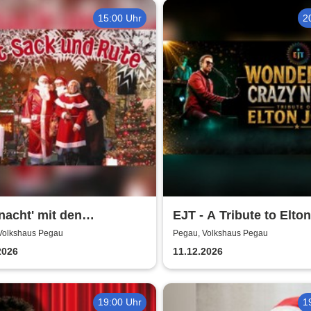
15:00 Uhr
2
acht' mit den
EJT - A Tribute to Elton
äuser Spatzen - Mit
Wonderful Crazy Night
Volkshaus Pegau
Pegau, Volkshaus Pegau
 und Rute
2026
11.12.2026
19:00 Uhr
1