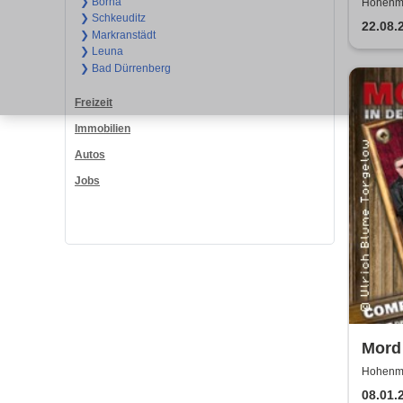
Sho
❯ Borna
Hohenmö
❯ Schkeuditz
22.08.
❯ Markranstädt
❯ Leuna
❯ Bad Dürrenberg
Freizeit
Immobilien
Autos
Jobs
Mord 
Pauli
Hohenmö
Rattl
08.01.