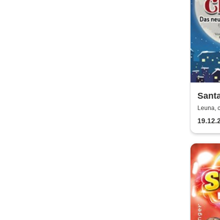
Santa
Weihn
Leuna, 
nur) 
19.12.