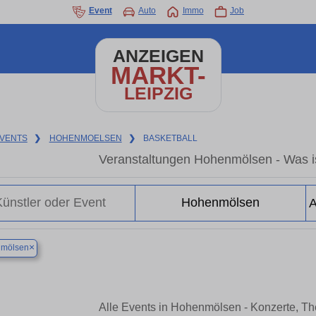
Event
Auto
Immo
Job
ANZEIGEN
MARKT-
LEIPZIG
VENTS
❯
HOHENMOELSEN
❯
BASKETBALL
Veranstaltungen Hohenmölsen - Was i
×
mölsen
Alle Events in Hohenmölsen - Konzerte, T