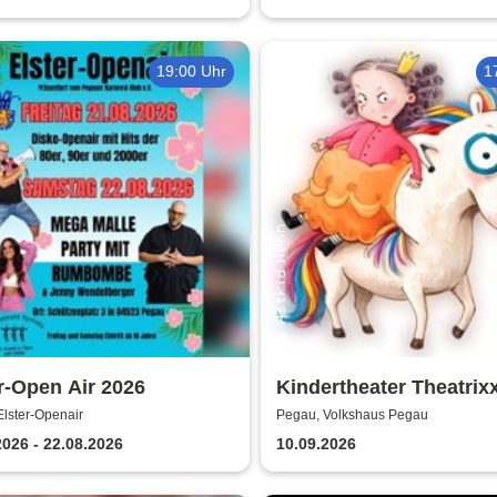
19:00 Uhr
1
r-Open Air 2026
Kindertheater Theatrix
Neinhorn und der Gebu
lster-Openair
Pegau, Volkshaus Pegau
2026 - 22.08.2026
10.09.2026