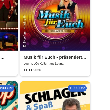
i
Musik für Euch - präsentiert
von Uta Bresan
Leuna, cCe Kulturhaus Leuna
11.11.2026
0:00 Uhr
16:00 Uhr