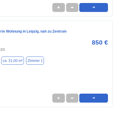
★
➦
➜
rte Wohnung in Leipzig, nah zu Zentrum
850 €
103
ca. 31,00 m²
Zimmer 1
★
➦
➜