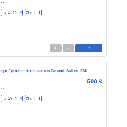
129
ca. 34,69 m²
Zimmer 1
★
➦
➜
Single-Apartment in renoviertem Zustand I Balkon I EBK
500 €
177
ca. 39,40 m²
Zimmer 1