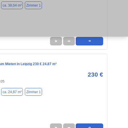
ca. 38,04 m²
Zimmer 1
★
➦
➜
m Mieten in Leipzig 230 € 24.87 m²
230 €
105
ca. 24,87 m²
Zimmer 1
★
➦
➜