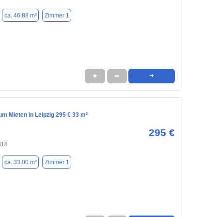
ca. 46,88 m²
Zimmer 1
★
➦
➜
m Mieten in Leipzig 295 € 33 m²
295 €
318
ca. 33,00 m²
Zimmer 1