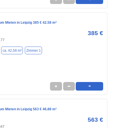
m Mieten in Leipzig 385 € 42.58 m²
385 €
177
ca. 42,58 m²
Zimmer 1
★
➦
➜
m Mieten in Leipzig 563 € 46.88 m²
563 €
347