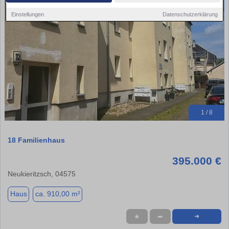
Einstellungen
Datenschutzerklärung
1 / 8
18 Familienhaus
395.000 €
Neukieritzsch, 04575
Haus
ca. 910,00 m²
★
➦
➜