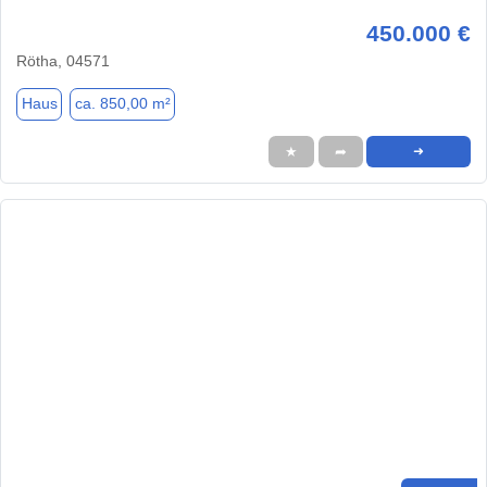
450.000 €
Rötha, 04571
Haus
ca. 850,00 m²
★
➦
➜