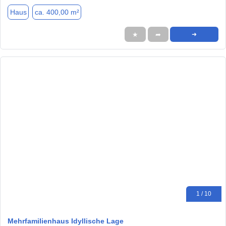
Haus
ca. 400,00 m²
★
➦
➜
1 / 10
Mehrfamilienhaus Idyllische Lage