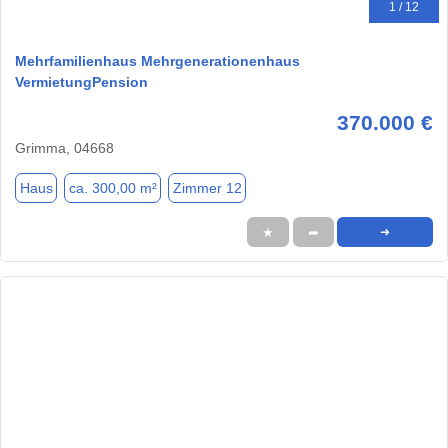
1 / 12
Mehrfamilienhaus Mehrgenerationenhaus
VermietungPension
370.000 €
Grimma, 04668
Haus
ca. 300,00 m²
Zimmer 12
★
➦
➜