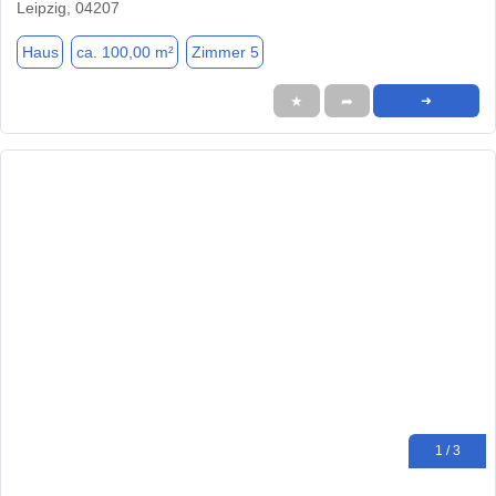
Leipzig, 04207
Haus
ca. 100,00 m²
Zimmer 5
★
➦
➜
1 / 3