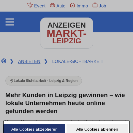
Event
Auto
Immo
Job
ANZEIGEN
MARKT-
LEIPZIG
❯
ANBIETEN
❯
LOKALE-SICHTBARKEIT
Lokale Sichtbarkeit · Leipzig & Region
Mehr Kunden in Leipzig gewinnen – wie
lokale Unternehmen heute online
gefunden werden
Wer ein Unternehmen in Leipzig oder der Region betreibt, kennt
das: Gute Arbeit allein bringt keine neuen Aufträge mehr.
Alle Cookies akzeptieren
Alle Cookies ablehnen