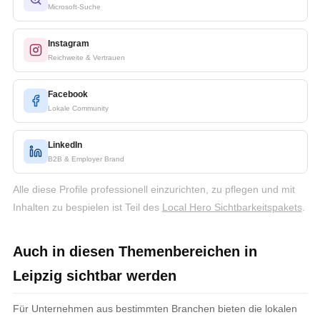
Microsoft-Suche
Instagram
Reichweite & Vertrauen
Facebook
Lokale Community
LinkedIn
B2B & Employer Brand
Alle diese Profile professionell einzurichten, zu pflegen und mit
Inhalten zu bespielen ist Teil des
Local Hero Sichtbarkeitspakets
.
Auch in diesen Themenbereichen in
Leipzig sichtbar werden
Für Unternehmen aus bestimmten Branchen bieten die lokalen